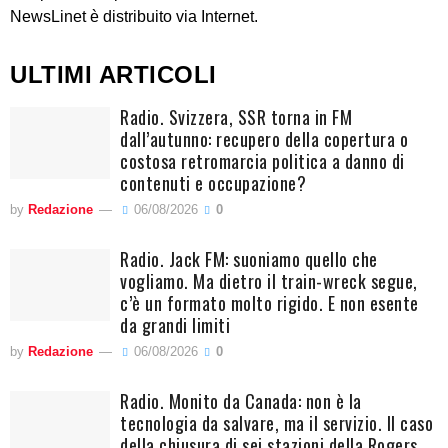
NewsLinet è distribuito via Internet.
ULTIMI ARTICOLI
Radio. Svizzera, SSR torna in FM
dall’autunno: recupero della copertura o
costosa retromarcia politica a danno di
contenuti e occupazione?
by
Redazione
06/08/2026
0
Radio. Jack FM: suoniamo quello che
vogliamo. Ma dietro il train-wreck segue,
c’è un formato molto rigido. E non esente
da grandi limiti
by
Redazione
06/08/2026
0
Radio. Monito da Canada: non è la
tecnologia da salvare, ma il servizio. Il caso
della chiusura di sei stazioni della Rogers