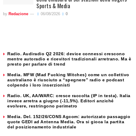
Sports & Media
by
Redazione
06/08/2026
0
Radio. Audiradio Q2 2026: device connessi crescono
mentre autoradio e ricevitori tradizionali arretrano. Ma è
presto per parlare di trend
Media. MFW (Mad Fucking Witches) come un collettivo
australiano è riusciuto a “spegnere” radio e podcast
colpendo i loro inserzionisti
Radio. UK, AA/WARC: cresce raccolta (IP in testa). Italia
invece arretra a giugno (-11,5%). Editori anziché
evolvere, restringono perimetro
Media. Del. 152/26/CONS Agcom: autorizzato passaggio
quote GEDI ad Antenna Media. Ora si gioca la partita
del posizionamento industriale