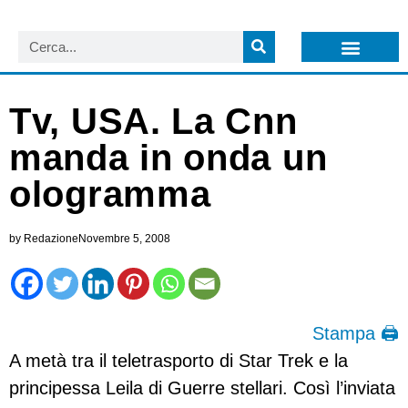
LISTA NEWSLETTER E CIRCOLARI SIT
ARCHIVIO S.I.T.
Tv, USA. La Cnn
manda in onda un
ologramma
by
Redazione
Novembre 5, 2008
Stampa 🖨
A metà tra il teletrasporto di Star Trek e la
principessa Leila di Guerre stellari. Così l’inviata