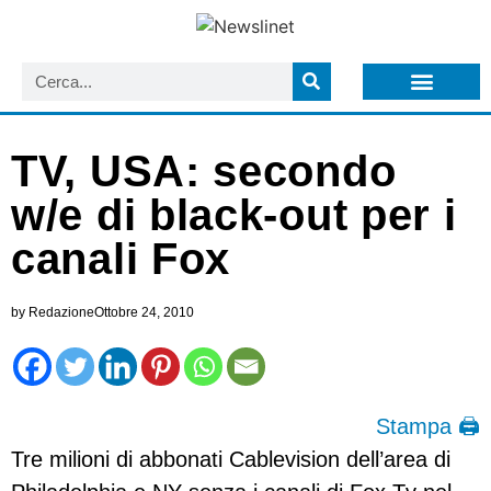
LISTA NEWSLETTER E CIRCOLARI SIT
ARCHIVIO S.I.T.
TV, USA: secondo
w/e di black-out per i
canali Fox
by
Redazione
Ottobre 24, 2010
Stampa 🖨
Tre milioni di abbonati Cablevision dell’area di