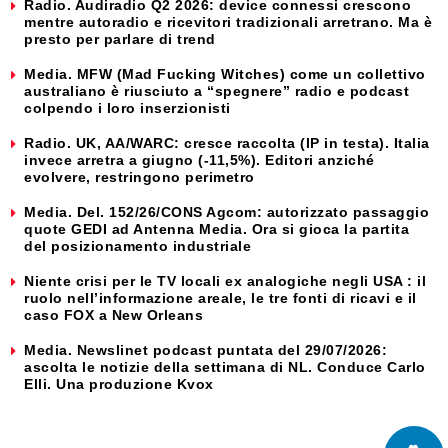
Radio. Audiradio Q2 2026: device connessi crescono
mentre autoradio e ricevitori tradizionali arretrano. Ma è
presto per parlare di trend
Media. MFW (Mad Fucking Witches) come un collettivo
australiano è riusciuto a “spegnere” radio e podcast
colpendo i loro inserzionisti
Radio. UK, AA/WARC: cresce raccolta (IP in testa). Italia
invece arretra a giugno (-11,5%). Editori anziché
evolvere, restringono perimetro
Media. Del. 152/26/CONS Agcom: autorizzato passaggio
quote GEDI ad Antenna Media. Ora si gioca la partita
del posizionamento industriale
Niente crisi per le TV locali ex analogiche negli USA : il
ruolo nell’informazione areale, le tre fonti di ricavi e il
caso FOX a New Orleans
Media. Newslinet podcast puntata del 29/07/2026:
ascolta le notizie della settimana di NL. Conduce Carlo
Elli. Una produzione Kvox