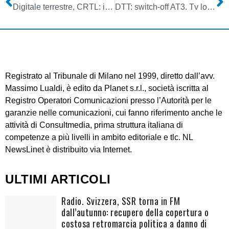
Digitale terrestre, CRTL: inaccettabile il modus operandi del Ministero che calpesta i diritti delle tv locali. Intervenga subito la magistratura
DTT: switch-off AT3. Tv locali sul piede di guerra. Intanto OTG Tv pubblica l’elaborazione del Master Plan
Registrato al Tribunale di Milano nel 1999, diretto dall’avv.
Massimo Lualdi, è edito da Planet s.r.l., società iscritta al
Registro Operatori Comunicazioni presso l’Autorità per le
garanzie nelle comunicazioni, cui fanno riferimento anche le
attività di Consultmedia, prima struttura italiana di
competenze a più livelli in ambito editoriale e tlc. NL
NewsLinet è distribuito via Internet.
ULTIMI ARTICOLI
Radio. Svizzera, SSR torna in FM
dall’autunno: recupero della copertura o
costosa retromarcia politica a danno di