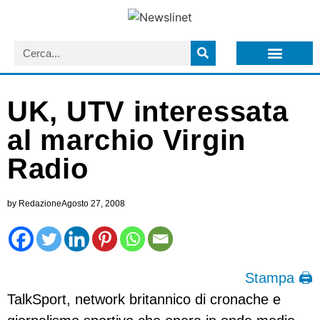
LISTA NEWSLETTER E CIRCOLARI SIT
ARCHIVIO S.I.T.
UK, UTV interessata
al marchio Virgin
Radio
by
Redazione
Agosto 27, 2008
Stampa 🖨
TalkSport, network britannico di cronache e