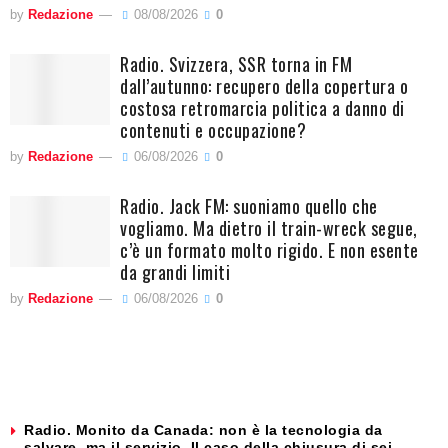
by
Redazione
08/08/2026
0
Radio. Svizzera, SSR torna in FM
dall’autunno: recupero della copertura o
costosa retromarcia politica a danno di
contenuti e occupazione?
by
Redazione
06/08/2026
0
Radio. Jack FM: suoniamo quello che
vogliamo. Ma dietro il train-wreck segue,
c’è un formato molto rigido. E non esente
da grandi limiti
by
Redazione
06/08/2026
0
Radio. Monito da Canada: non è la tecnologia da
salvare, ma il servizio. Il caso della chiusura di sei