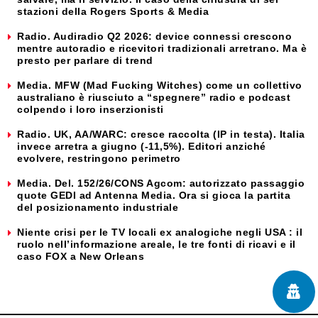
stazioni della Rogers Sports & Media
Radio. Audiradio Q2 2026: device connessi crescono
mentre autoradio e ricevitori tradizionali arretrano. Ma è
presto per parlare di trend
Media. MFW (Mad Fucking Witches) come un collettivo
australiano è riusciuto a “spegnere” radio e podcast
colpendo i loro inserzionisti
Radio. UK, AA/WARC: cresce raccolta (IP in testa). Italia
invece arretra a giugno (-11,5%). Editori anziché
evolvere, restringono perimetro
Media. Del. 152/26/CONS Agcom: autorizzato passaggio
quote GEDI ad Antenna Media. Ora si gioca la partita
del posizionamento industriale
Niente crisi per le TV locali ex analogiche negli USA : il
ruolo nell’informazione areale, le tre fonti di ricavi e il
caso FOX a New Orleans