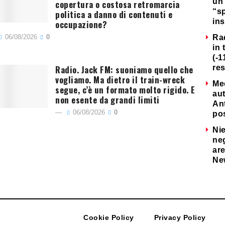
un 
copertura o costosa retromarcia
“s
politica a danno di contenuti e
ins
occupazione?
06/08/2026
0
Ra
in 
(-1
Radio. Jack FM: suoniamo quello che
re
vogliamo. Ma dietro il train-wreck
Me
segue, c’è un formato molto rigido. E
au
non esente da grandi limiti
Ant
06/08/2026
0
po
Nie
neg
are
Ne
Cookie Policy
Privacy Policy