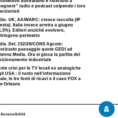
collettivo australiano è riusciuto a
pegnere” radio e podcast colpendo i loro
erzionisti
dio. UK, AA/WARC: cresce raccolta (IP
testa). Italia invece arretra a giugno
1,5%). Editori anziché evolvere,
stringono perimetro
dia. Del. 152/26/CONS Agcom:
torizzato passaggio quote GEDI ad
enna Media. Ora si gioca la partita del
sizionamento industriale
nte crisi per le TV locali ex analogiche
li USA : il ruolo nell’informazione
ale, le tre fonti di ricavi e il caso FOX a
w Orleans
Accessibilità