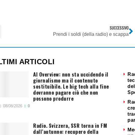
SUCCESSIVO
Prendi i soldi (della radio) e scappa
LTIMI ARTICOLI
AI Overview: non sta uccidendo il
Ra
giornalismo ma il contenuto
tec
sostituibile. Le big tech alla fine
del
dovranno pagare ciò che non
Sp
possono produrre
Ra
08/08/2026
0
cre
tra
par
Radio. Svizzera, SSR torna in FM
Me
dall’autunno: recupero della