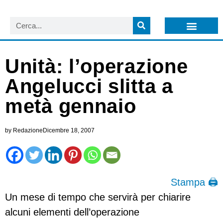
LISTA NEWSLETTER E CIRCOLARI SIT
ARCHIVIO S.I.T.
Unità: l’operazione
Angelucci slitta a
metà gennaio
by
Redazione
Dicembre 18, 2007
Stampa 🖨
Un mese di tempo che servirà per chiarire
alcuni elementi dell’operazione