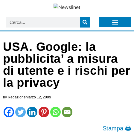
LISTA NEWSLETTER E CIRCOLARI SIT
ARCHIVIO S.I.T.
USA. Google: la
pubblicita’ a misura
di utente e i rischi per
la privacy
by
Redazione
Marzo 12, 2009
Stampa 🖨