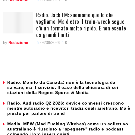
Radio. Jack FM: suoniamo quello che
vogliamo. Ma dietro il train-wreck segue,
c’è un formato molto rigido. E non esente
da grandi limiti
by
Redazione
06/08/2026
0
Radio. Monito da Canada: non è la tecnologia da
salvare, ma il servizio. Il caso della chiusura di sei
stazioni della Rogers Sports & Media
Radio. Audiradio Q2 2026: device connessi crescono
mentre autoradio e ricevitori tradizionali arretrano. Ma è
presto per parlare di trend
Media. MFW (Mad Fucking Witches) come un collettivo
australiano è riusciuto a “spegnere” radio e podcast
colpendo i loro inserzionisti