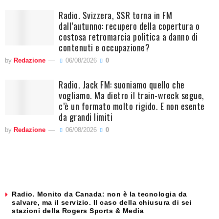
Radio. Svizzera, SSR torna in FM
dall’autunno: recupero della copertura o
costosa retromarcia politica a danno di
contenuti e occupazione?
by
Redazione
06/08/2026
0
Radio. Jack FM: suoniamo quello che
vogliamo. Ma dietro il train-wreck segue,
c’è un formato molto rigido. E non esente
da grandi limiti
by
Redazione
06/08/2026
0
Radio. Monito da Canada: non è la tecnologia da
salvare, ma il servizio. Il caso della chiusura di sei
stazioni della Rogers Sports & Media