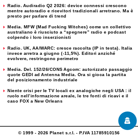
Radio. Audiradio Q2 2026: device connessi crescono
mentre autoradio e ricevitori tradizionali arretrano. Ma è
presto per parlare di trend
Media. MFW (Mad Fucking Witches) come un collettivo
australiano è riusciuto a “spegnere” radio e podcast
colpendo i loro inserzionisti
Radio. UK, AA/WARC: cresce raccolta (IP in testa). Italia
invece arretra a giugno (-11,5%). Editori anziché
evolvere, restringono perimetro
Media. Del. 152/26/CONS Agcom: autorizzato passaggio
quote GEDI ad Antenna Media. Ora si gioca la partita
del posizionamento industriale
Niente crisi per le TV locali ex analogiche negli USA : il
ruolo nell’informazione areale, le tre fonti di ricavi e il
caso FOX a New Orleans
© 1999 - 2026 Planet s.r.l. - P.IVA 11785910156