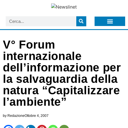
LISTA NEWSLETTER E CIRCOLARI SIT
ARCHIVIO S.I.T.
V° Forum
internazionale
dell’informazione per
la salvaguardia della
natura “Capitalizzare
l’ambiente”
by
Redazione
Ottobre 4, 2007