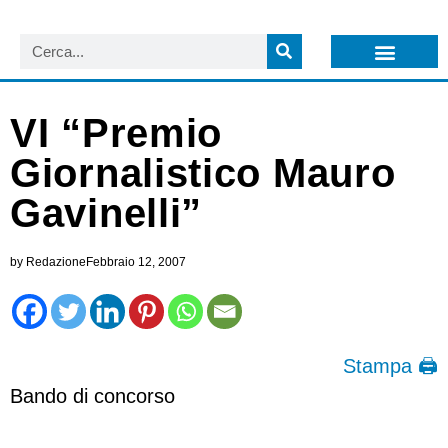
LISTA NEWSLETTER E CIRCOLARI SIT
ARCHIVIO S.I.T.
VI “Premio
Giornalistico Mauro
Gavinelli”
by
Redazione
Febbraio 12, 2007
Stampa 🖨
Bando di concorso