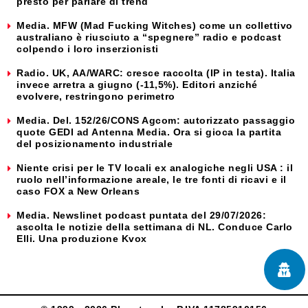
presto per parlare di trend
Media. MFW (Mad Fucking Witches) come un collettivo
australiano è riusciuto a “spegnere” radio e podcast
colpendo i loro inserzionisti
Radio. UK, AA/WARC: cresce raccolta (IP in testa). Italia
invece arretra a giugno (-11,5%). Editori anziché
evolvere, restringono perimetro
Media. Del. 152/26/CONS Agcom: autorizzato passaggio
quote GEDI ad Antenna Media. Ora si gioca la partita
del posizionamento industriale
Niente crisi per le TV locali ex analogiche negli USA : il
ruolo nell’informazione areale, le tre fonti di ricavi e il
caso FOX a New Orleans
Media. Newslinet podcast puntata del 29/07/2026:
ascolta le notizie della settimana di NL. Conduce Carlo
Elli. Una produzione Kvox