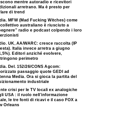
scono mentre autoradio e ricevitori
dizionali arretrano. Ma è presto per
lare di trend
dia. MFW (Mad Fucking Witches) come
collettivo australiano è riusciuto a
pegnere” radio e podcast colpendo i loro
erzionisti
dio. UK, AA/WARC: cresce raccolta (IP
testa). Italia invece arretra a giugno
1,5%). Editori anziché evolvere,
stringono perimetro
dia. Del. 152/26/CONS Agcom:
torizzato passaggio quote GEDI ad
enna Media. Ora si gioca la partita del
sizionamento industriale
nte crisi per le TV locali ex analogiche
li USA : il ruolo nell’informazione
ale, le tre fonti di ricavi e il caso FOX a
w Orleans