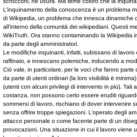
scrocconi, né usura. Ma teme coloro che la inquin
L’inquinamento della conoscenza è un problema mess
di Wikipedia, un problema che innesca dinamiche c
all’interno della comunità dei wikipediani. Questi m
WikiTruth. Ora stanno contaminando la Wikipedia in 
da parte degli amministratori.
Le modifiche inquinanti, infatti, subissano di lavo
raffinato, e innescano polemiche, inducendo a modif
Ciò vale, in particolare, per le voci che fanno parte
da parte di utenti ordinari (la loro visibilità è minim
(utenti con alcuni privilegi di intervento in più). Tal
costanza, non possono certo essere eruditi riguardo
sommersi di lavoro, rischiano di dover intervenire s
senza offrire troppe spiegazioni. L’operato degli a
attacco personale o come facente parte di un dise
provocazioni. Una situazione in cui il lavoro viene u