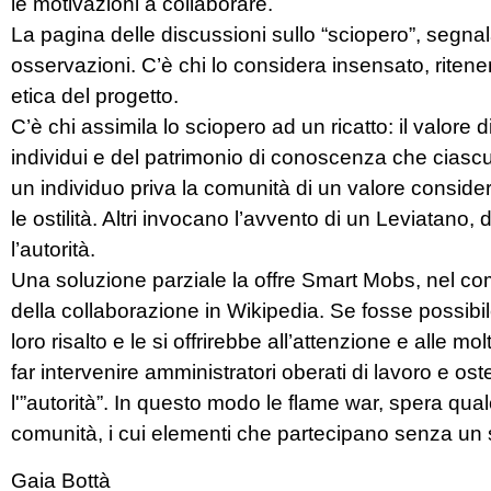
le motivazioni a collaborare.
La pagina delle discussioni sullo “sciopero”, segna
osservazioni. C’è chi lo considera insensato, riten
etica del progetto.
C’è chi assimila lo sciopero ad un ricatto: il valo
individui e del patrimonio di conoscenza che ciasc
un individuo priva la comunità di un valore consider
le ostilità. Altri invocano l’avvento di un Leviatano
l’autorità.
Una soluzione parziale la offre Smart Mobs, nel com
della collaborazione in Wikipedia. Se fosse possibil
loro risalto e le si offrirebbe all’attenzione e alle mol
far intervenire amministratori oberati di lavoro e o
l'”autorità”. In questo modo le flame war, spera qua
comunità, i cui elementi che partecipano senza un 
Gaia Bottà