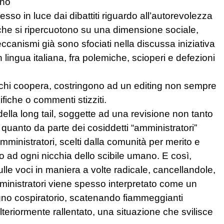
ano
o in luce dai dibattiti riguardo all’autorevolezza
he si ripercuotono su una dimensione sociale,
eccanismi già sono sfociati nella discussa iniziativa
lingua italiana, fra polemiche, scioperi e defezioni
ro chi coopera, costringono ad un editing non sempre
iche o commenti stizziti.
 della long tail, soggette ad una revisione non tanto
a) quanto da parte dei cosiddetti “amministratori”
i amministratori, scelti dalla comunità per merito e
 ad ogni nicchia dello scibile umano. E così,
ulle voci in maniera a volte radicale, cancellandole,
mministratori viene spesso interpretato come un
gno cospiratorio, scatenando fiammeggianti
lteriormente rallentato, una situazione che svilisce