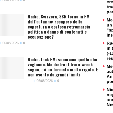
08/08/2026
0
cre
tra
par
Radio. Svizzera, SSR torna in FM
Me
dall’autunno: recupero della
un 
copertura o costosa retromarcia
“s
politica a danno di contenuti e
ins
occupazione?
06/08/2026
0
Ra
in 
(-1
Radio. Jack FM: suoniamo quello che
re
vogliamo. Ma dietro il train-wreck
Me
segue, c’è un formato molto rigido. E
au
non esente da grandi limiti
Ant
06/08/2026
0
po
Nie
neg
are
Ne