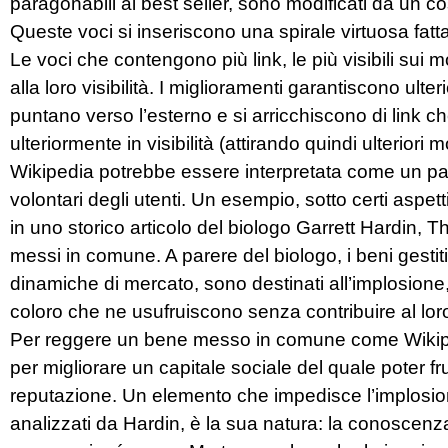
paragonabili ai best seller, sono modificati da un 
Queste voci si inseriscono una spirale virtuosa fatta d
Le voci che contengono più link, le più visibili sui m
alla loro visibilità. I miglioramenti garantiscono ulte
puntano verso l’esterno e si arricchiscono di link
ulteriormente in visibilità (attirando quindi ulterior
Wikipedia potrebbe essere interpretata come un pat
volontari degli utenti. Un esempio, sotto certi aspett
in uno storico articolo del biologo Garrett Hardin,
messi in comune. A parere del biologo, i beni gestiti
dinamiche di mercato, sono destinati all’implosione,
coloro che ne usufruiscono senza contribuire al lo
Per reggere un bene messo in comune come Wikipedi
per migliorare un capitale sociale del quale poter frui
reputazione. Un elemento che impedisce l’implosione
analizzati da Hardin, è la sua natura: la conoscenz