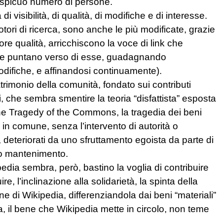
cospicuo numero di persone.
i visibilità, di qualità, di modifiche e di interesse.
otori di ricerca, sono anche le più modificate, grazie
riore qualità, arricchiscono la voce di link che
 che puntano verso di esse, guadagnando
i modifiche, e affinandosi continuamente).
rimonio della comunità, fondato sui contributi
i, che sembra smentire la teoria “disfattista” esposta
 The Tragedy of the Commons, la tragedia dei beni
 in comune, senza l’intervento di autorità o
 deteriorati da uno sfruttamento egoista da parte di
ro mantenimento.
a sembra, però, bastino la voglia di contribuire
re, l’inclinazione alla solidarietà, la spinta della
 di Wikipedia, differenziandola dai beni “materiali”
a, il bene che Wikipedia mette in circolo, non teme