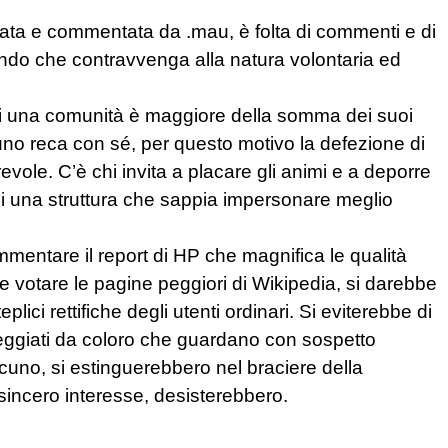
lata e commentata da .mau, è folta di commenti e di
endo che contravvenga alla natura volontaria ed
re di una comunità è maggiore della somma dei suoi
uno reca con sé, per questo motivo la defezione di
evole. C’è chi invita a placare gli animi e a deporre
, di una struttura che sappia impersonare meglio
mentare il report di HP che magnifica le qualità
e votare le pagine peggiori di Wikipedia, si darebbe
teplici rettifiche degli utenti ordinari. Si eviterebbe di
steggiati da coloro che guardano con sospetto
lcuno, si estinguerebbero nel braciere della
sincero interesse, desisterebbero.