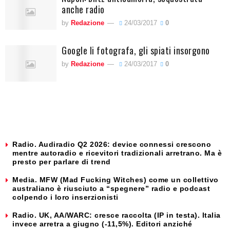
anche radio
by
Redazione
24/03/2017
0
Google li fotografa, gli spiati insorgono
by
Redazione
24/03/2017
0
Radio. Audiradio Q2 2026: device connessi crescono
mentre autoradio e ricevitori tradizionali arretrano. Ma è
presto per parlare di trend
Media. MFW (Mad Fucking Witches) come un collettivo
australiano è riusciuto a “spegnere” radio e podcast
colpendo i loro inserzionisti
Radio. UK, AA/WARC: cresce raccolta (IP in testa). Italia
invece arretra a giugno (-11,5%). Editori anziché