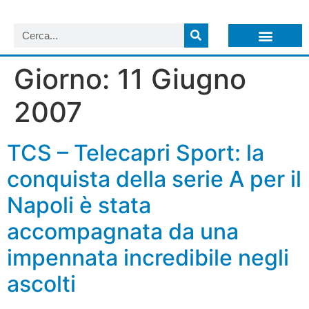
LISTA NEWSLETTER E CIRCOLARI SIT
ARCHIVIO S.I.T.
Giorno:
11 Giugno
2007
TCS – Telecapri Sport: la
conquista della serie A per il
Napoli è stata
accompagnata da una
impennata incredibile negli
ascolti