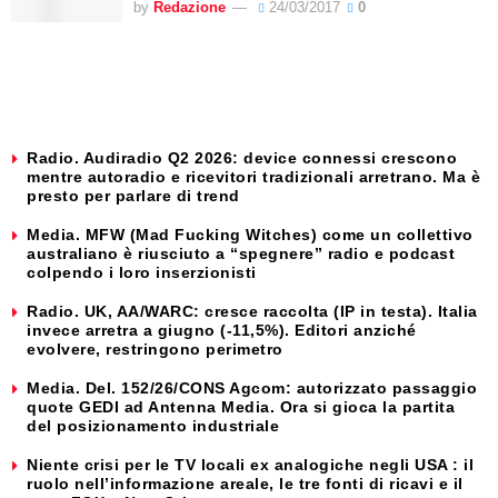
by
Redazione
24/03/2017
0
Radio. Audiradio Q2 2026: device connessi crescono
mentre autoradio e ricevitori tradizionali arretrano. Ma è
presto per parlare di trend
Media. MFW (Mad Fucking Witches) come un collettivo
australiano è riusciuto a “spegnere” radio e podcast
colpendo i loro inserzionisti
Radio. UK, AA/WARC: cresce raccolta (IP in testa). Italia
invece arretra a giugno (-11,5%). Editori anziché
evolvere, restringono perimetro
Media. Del. 152/26/CONS Agcom: autorizzato passaggio
quote GEDI ad Antenna Media. Ora si gioca la partita
del posizionamento industriale
Niente crisi per le TV locali ex analogiche negli USA : il
ruolo nell’informazione areale, le tre fonti di ricavi e il