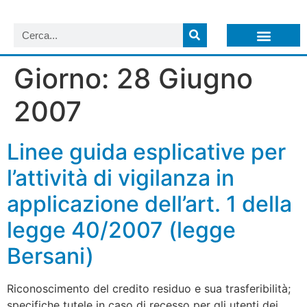
LISTA NEWSLETTER E CIRCOLARI SIT
ARCHIVIO S.I.T.
Giorno:
28 Giugno
2007
Linee guida esplicative per
l’attività di vigilanza in
applicazione dell’art. 1 della
legge 40/2007 (legge
Bersani)
Riconoscimento del credito residuo e sua trasferibilità;
specifiche tutele in caso di recesso per gli utenti dei