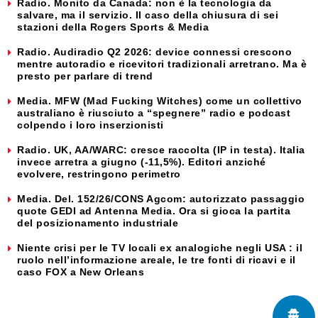
Radio. Monito da Canada: non è la tecnologia da
salvare, ma il servizio. Il caso della chiusura di sei
stazioni della Rogers Sports & Media
Radio. Audiradio Q2 2026: device connessi crescono
mentre autoradio e ricevitori tradizionali arretrano. Ma è
presto per parlare di trend
Media. MFW (Mad Fucking Witches) come un collettivo
australiano è riusciuto a “spegnere” radio e podcast
colpendo i loro inserzionisti
Radio. UK, AA/WARC: cresce raccolta (IP in testa). Italia
invece arretra a giugno (-11,5%). Editori anziché
evolvere, restringono perimetro
Media. Del. 152/26/CONS Agcom: autorizzato passaggio
quote GEDI ad Antenna Media. Ora si gioca la partita
del posizionamento industriale
Niente crisi per le TV locali ex analogiche negli USA : il
ruolo nell’informazione areale, le tre fonti di ricavi e il
caso FOX a New Orleans