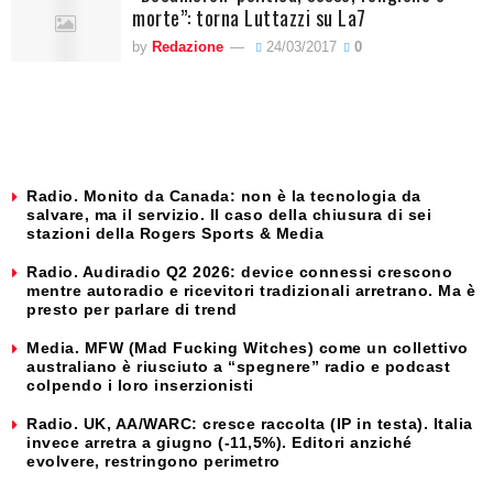
morte”: torna Luttazzi su La7
by
Redazione
24/03/2017
0
Radio. Monito da Canada: non è la tecnologia da
salvare, ma il servizio. Il caso della chiusura di sei
stazioni della Rogers Sports & Media
Radio. Audiradio Q2 2026: device connessi crescono
mentre autoradio e ricevitori tradizionali arretrano. Ma è
presto per parlare di trend
Media. MFW (Mad Fucking Witches) come un collettivo
australiano è riusciuto a “spegnere” radio e podcast
colpendo i loro inserzionisti
Radio. UK, AA/WARC: cresce raccolta (IP in testa). Italia
invece arretra a giugno (-11,5%). Editori anziché
evolvere, restringono perimetro