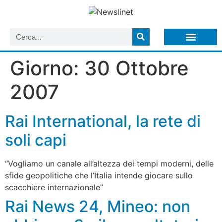
LISTA NEWSLETTER E CIRCOLARI SIT
ARCHIVIO S.I.T.
Giorno:
30 Ottobre
2007
Rai International, la rete di
soli capi
“Vogliamo un canale all’altezza dei tempi moderni, delle
sfide geopolitiche che l’Italia intende giocare sullo
scacchiere internazionale”
Rai News 24, Mineo: non