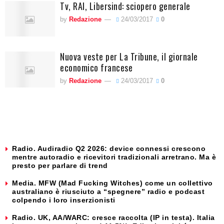
Tv, RAI, Libersind: sciopero generale
by
Redazione
24/03/2017
0
Nuova veste per La Tribune, il giornale
economico francese
by
Redazione
24/03/2017
0
Radio. Audiradio Q2 2026: device connessi crescono
mentre autoradio e ricevitori tradizionali arretrano. Ma è
presto per parlare di trend
Media. MFW (Mad Fucking Witches) come un collettivo
australiano è riusciuto a “spegnere” radio e podcast
colpendo i loro inserzionisti
Radio. UK, AA/WARC: cresce raccolta (IP in testa). Italia