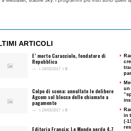
e a Mediaset, stabile Sky. I programmi più visti sono quelli 
LTIMI ARTICOLI
E’ morto Caracciolo, fondatore di
Ra
Repubblica
cre
tra
24/03/2017
0
par
Me
un 
Colpo di scena: annullate le delibere
“s
Agcom sul blocco delle chiamate a
ins
pagamento
Ra
24/03/2017
0
in 
(-1
re
Editoria Francia: Le Monde perde 4,7