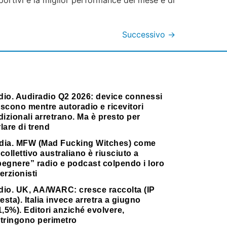
sportivi e la miglior performance del mese è di
Successivo
→
dio. Audiradio Q2 2026: device connessi
scono mentre autoradio e ricevitori
dizionali arretrano. Ma è presto per
lare di trend
dia. MFW (Mad Fucking Witches) come
collettivo australiano è riusciuto a
pegnere” radio e podcast colpendo i loro
erzionisti
dio. UK, AA/WARC: cresce raccolta (IP
testa). Italia invece arretra a giugno
1,5%). Editori anziché evolvere,
stringono perimetro