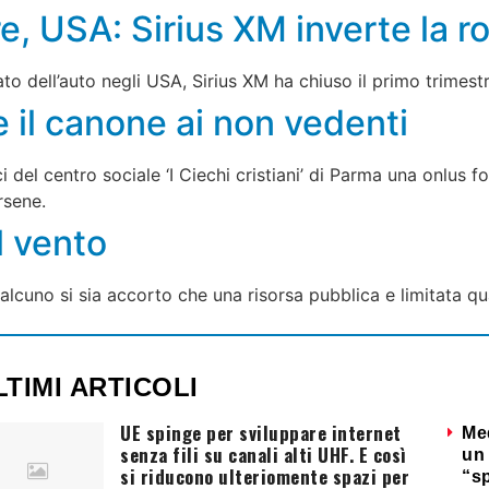
re, USA: Sirius XM inverte la r
o dell’auto negli USA, Sirius XM ha chiuso il primo trimestr
 il canone ai non vedenti
i del centro sociale ‘I Ciechi cristiani’ di Parma una onlus 
rsene.
l vento
cuno si sia accorto che una risorsa pubblica e limitata qua
LTIMI ARTICOLI
UE spinge per sviluppare internet
Me
senza fili su canali alti UHF. E così
un 
si riducono ulteriomente spazi per
“s