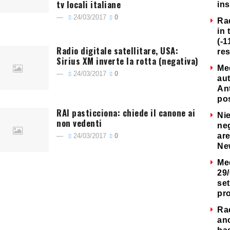
tv locali italiane
ins
24/03/2017
0
Ra
in 
(-1
Radio digitale satellitare, USA:
re
Sirius XM inverte la rotta (negativa)
Me
24/03/2017
0
au
Ant
po
RAI pasticciona: chiede il canone ai
Nie
non vedenti
neg
are
24/03/2017
0
Ne
Me
29/
set
pr
Ra
an