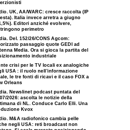
erzionisti
dio. UK, AA/WARC: cresce raccolta (IP
testa). Italia invece arretra a giugno
1,5%). Editori anziché evolvere,
stringono perimetro
dia. Del. 152/26/CONS Agcom:
torizzato passaggio quote GEDI ad
enna Media. Ora si gioca la partita del
sizionamento industriale
nte crisi per le TV locali ex analogiche
li USA : il ruolo nell’informazione
ale, le tre fonti di ricavi e il caso FOX a
w Orleans
dia. Newslinet podcast puntata del
07/2026: ascolta le notizie della
timana di NL. Conduce Carlo Elli. Una
oduzione Kvox
dio. M&A radiofonico cambia pelle
che negli USA: reti broadcast non