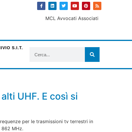
VIO S.I.T.
alti UHF. E così si
equenze per le trasmissioni tv terrestri in
 e 862 MHz.