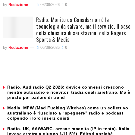
by
Redazione
06/08/2026
0
Radio. Monito da Canada: non è la
tecnologia da salvare, ma il servizio. Il caso
della chiusura di sei stazioni della Rogers
Sports & Media
by
Redazione
06/08/2026
0
Radio. Audiradio Q2 2026: device connessi crescono
mentre autoradio e ricevitori tradizionali arretrano. Ma è
presto per parlare di trend
Media. MFW (Mad Fucking Witches) come un collettivo
australiano è riusciuto a “spegnere” radio e podcast
colpendo i loro inserzionisti
Radio. UK, AA/WARC: cresce raccolta (IP in testa). Italia
invece arretra a giugno (-11,5%). Editori anziché