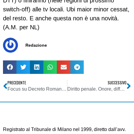
DTT) o finiranno (nelle regioni di prossimo
switch-off) alle tv locali. Ubi maior minor cessat,
del resto. E anche questa non è una novità.
(A.M. per NL)
Redazione
PRECEDENTE
SUCCESSIVO
Focus su Decreto Romani: produzione audiovisiva europea. Dibattiti inclusi tra trasmissioni soggette a obblighi. Rinviata definizione quote riserva a favore opere cinematografiche
Diritto penale. Onore, diffamazione e risarcimento del danno non patrimoniale
Registrato al Tribunale di Milano nel 1999, diretto dall’avv.