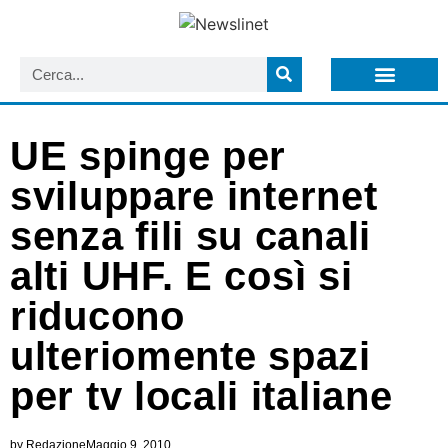
LISTA NEWSLETTER E CIRCOLARI SIT
ARCHIVIO S.I.T.
UE spinge per
sviluppare internet
senza fili su canali
alti UHF. E così si
riducono
ulteriomente spazi
per tv locali italiane
by
Redazione
Maggio 9, 2010