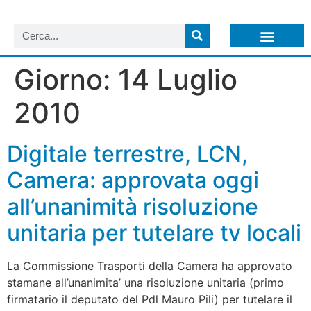
LISTA NEWSLETTER E CIRCOLARI SIT
ARCHIVIO S.I.T.
Giorno:
14 Luglio
2010
Digitale terrestre, LCN,
Camera: approvata oggi
all’unanimità risoluzione
unitaria per tutelare tv locali
La Commissione Trasporti della Camera ha approvato
stamane all’unanimita’ una risoluzione unitaria (primo
firmatario il deputato del Pdl Mauro Pili) per tutelare il