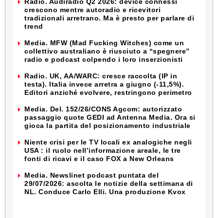
Radio. Audiradio Q2 2026: device connessi
crescono mentre autoradio e ricevitori
tradizionali arretrano. Ma è presto per parlare di
trend
Media. MFW (Mad Fucking Witches) come un
collettivo australiano è riusciuto a “spegnere”
radio e podcast colpendo i loro inserzionisti
Radio. UK, AA/WARC: cresce raccolta (IP in
testa). Italia invece arretra a giugno (-11,5%).
Editori anziché evolvere, restringono perimetro
Media. Del. 152/26/CONS Agcom: autorizzato
passaggio quote GEDI ad Antenna Media. Ora si
gioca la partita del posizionamento industriale
Niente crisi per le TV locali ex analogiche negli
USA : il ruolo nell’informazione areale, le tre
fonti di ricavi e il caso FOX a New Orleans
Media. Newslinet podcast puntata del
29/07/2026: ascolta le notizie della settimana di
NL. Conduce Carlo Elli. Una produzione Kvox