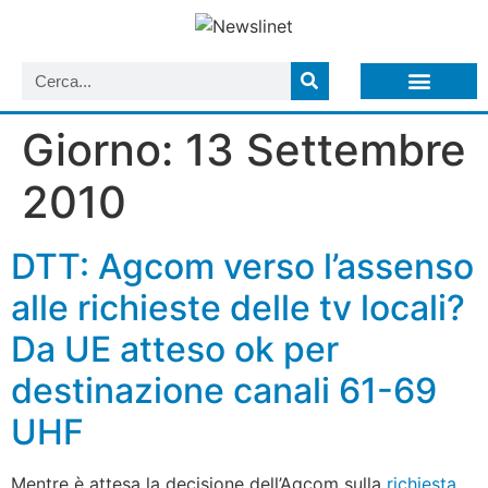
LISTA NEWSLETTER E CIRCOLARI SIT
ARCHIVIO S.I.T.
Giorno:
13 Settembre
2010
DTT: Agcom verso l’assenso
alle richieste delle tv locali?
Da UE atteso ok per
destinazione canali 61-69
UHF
Mentre è attesa la decisione dell’Agcom sulla
richiesta