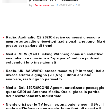
by
Redazione
24/03/2017
0
Radio. Audiradio Q2 2026: device connessi crescono
mentre autoradio e ricevitori tradizionali arretrano. Ma è
presto per parlare di trend
Media. MFW (Mad Fucking Witches) come un collettivo
australiano è riusciuto a “spegnere” radio e podcast
colpendo i loro inserzionisti
Radio. UK, AA/WARC: cresce raccolta (IP in testa). Italia
invece arretra a giugno (-11,5%). Editori anziché
evolvere, restringono perimetro
Media. Del. 152/26/CONS Agcom: autorizzato passaggio
quote GEDI ad Antenna Media. Ora si gioca la partita
del posizionamento industriale
Niente crisi per le TV locali ex analogiche negli USA : il
ruolo nell’informazione areale, le tre fonti di ricavi e il