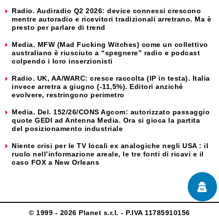
Radio. Audiradio Q2 2026: device connessi crescono
mentre autoradio e ricevitori tradizionali arretrano. Ma è
presto per parlare di trend
Media. MFW (Mad Fucking Witches) come un collettivo
australiano è riusciuto a “spegnere” radio e podcast
colpendo i loro inserzionisti
Radio. UK, AA/WARC: cresce raccolta (IP in testa). Italia
invece arretra a giugno (-11,5%). Editori anziché
evolvere, restringono perimetro
Media. Del. 152/26/CONS Agcom: autorizzato passaggio
quote GEDI ad Antenna Media. Ora si gioca la partita
del posizionamento industriale
Niente crisi per le TV locali ex analogiche negli USA : il
ruolo nell’informazione areale, le tre fonti di ricavi e il
caso FOX a New Orleans
© 1999 - 2026 Planet s.r.l. - P.IVA 11785910156