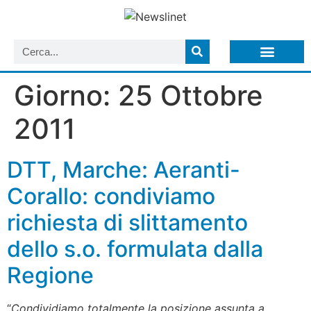
LISTA NEWSLETTER E CIRCOLARI SIT
ARCHIVIO S.I.T.
Giorno:
25 Ottobre
2011
DTT, Marche: Aeranti-
Corallo: condiviamo
richiesta di slittamento
dello s.o. formulata dalla
Regione
“
Condividiamo totalmente la posizione assunta a