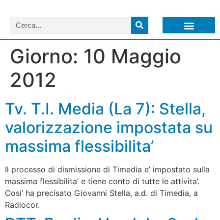
LISTA NEWSLETTER E CIRCOLARI SIT
ARCHIVIO S.I.T.
Giorno:
10 Maggio
2012
Tv. T.I. Media (La 7): Stella,
valorizzazione impostata su
massima flessibilita’
Il processo di dismissione di Timedia e’ impostato sulla
massima flessibilita’ e tiene conto di tutte le attivita’.
Cosi’ ha precisato Giovanni Stella, a.d. di Timedia, a
Radiocor.