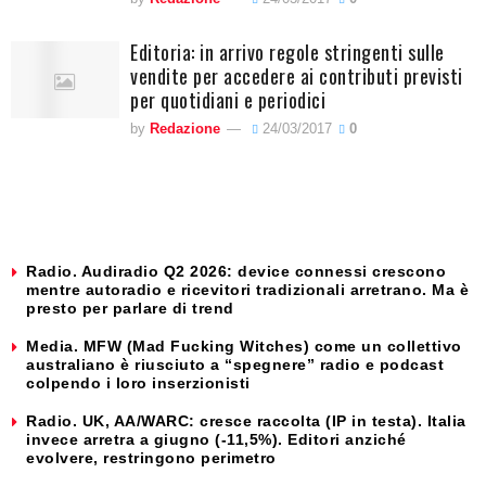
Editoria: in arrivo regole stringenti sulle
vendite per accedere ai contributi previsti
per quotidiani e periodici
by
Redazione
24/03/2017
0
Radio. Audiradio Q2 2026: device connessi crescono
mentre autoradio e ricevitori tradizionali arretrano. Ma è
presto per parlare di trend
Media. MFW (Mad Fucking Witches) come un collettivo
australiano è riusciuto a “spegnere” radio e podcast
colpendo i loro inserzionisti
Radio. UK, AA/WARC: cresce raccolta (IP in testa). Italia
invece arretra a giugno (-11,5%). Editori anziché
evolvere, restringono perimetro