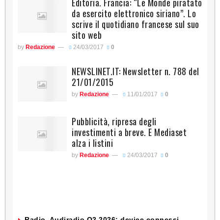
Editoria. Francia: “Le Monde piratato
da esercito elettronico siriano”. Lo
scrive il quotidiano francese sul suo
sito web
by
Redazione
24/03/2017
0
NEWSLINET.IT: Newsletter n. 788 del
21/01/2015
by
Redazione
11/01/2017
0
Pubblicità, ripresa degli
investimenti a breve. E Mediaset
alza i listini
by
Redazione
24/03/2017
0
Radio. Audiradio Q2 2026: device connessi