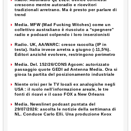
crescono mentre autoradio e ricevitori
tradizionali arretrano. Ma è presto per parlare di
trend
Media. MFW (Mad Fucking Witches) come un
collettivo australiano è riusciuto a “spegnere”
radio e podcast colpendo i loro inserzionisti
Radio. UK, AA/WARC: cresce raccolta (IP in
testa). Italia invece arretra a giugno (-11,5%).
Editori anziché evolvere, restringono perimetro
Media. Del. 152/26/CONS Agcom: autorizzato
passaggio quote GEDI ad Antenna Media. Ora si
gioca la partita del posizionamento industriale
Niente crisi per le TV locali ex analogiche negli
USA : il ruolo nell’informazione areale, le tre
fonti di ricavi e il caso FOX a New Orleans
Media. Newslinet podcast puntata del
29/07/2026: ascolta le notizie della settimana di
NL. Conduce Carlo Elli. Una produzione Kvox