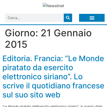
LISTA NEWSLETTER E CIRCOLARI SIT
ARCHIVIO S.I.T.
Giorno:
21 Gennaio
2015
Editoria. Francia: “Le Monde
piratato da esercito
elettronico siriano”. Lo
scrive il quotidiano francese
sul suo sito web
"
Le Monde piratato dall’esercito elettronico siriano
": in questi ultimi