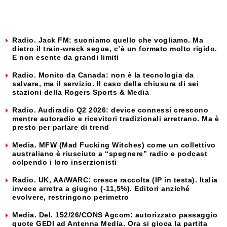
Radio. Jack FM: suoniamo quello che vogliamo. Ma
dietro il train-wreck segue, c’è un formato molto rigido.
E non esente da grandi limiti
Radio. Monito da Canada: non è la tecnologia da
salvare, ma il servizio. Il caso della chiusura di sei
stazioni della Rogers Sports & Media
Radio. Audiradio Q2 2026: device connessi crescono
mentre autoradio e ricevitori tradizionali arretrano. Ma è
presto per parlare di trend
Media. MFW (Mad Fucking Witches) come un collettivo
australiano è riusciuto a “spegnere” radio e podcast
colpendo i loro inserzionisti
Radio. UK, AA/WARC: cresce raccolta (IP in testa). Italia
invece arretra a giugno (-11,5%). Editori anziché
evolvere, restringono perimetro
Media. Del. 152/26/CONS Agcom: autorizzato passaggio
quote GEDI ad Antenna Media. Ora si gioca la partita