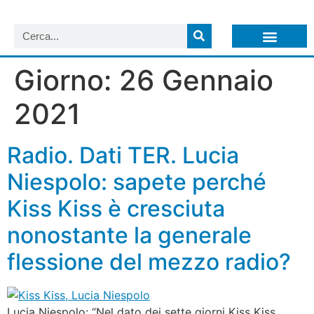
LISTA NEWSLETTER E CIRCOLARI SIT
ARCHIVIO S.I.T.
Giorno:
26 Gennaio
2021
Radio. Dati TER. Lucia
Niespolo: sapete perché
Kiss Kiss è cresciuta
nonostante la generale
flessione del mezzo radio?
Lucia Niespolo: “Nel dato dei sette giorni Kiss Kiss