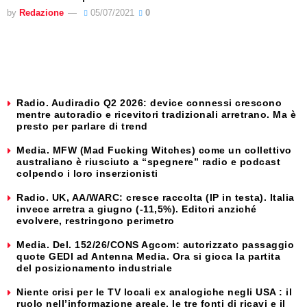
by
Redazione
05/07/2021
0
Radio. Audiradio Q2 2026: device connessi crescono
mentre autoradio e ricevitori tradizionali arretrano. Ma è
presto per parlare di trend
Media. MFW (Mad Fucking Witches) come un collettivo
australiano è riusciuto a “spegnere” radio e podcast
colpendo i loro inserzionisti
Radio. UK, AA/WARC: cresce raccolta (IP in testa). Italia
invece arretra a giugno (-11,5%). Editori anziché
evolvere, restringono perimetro
Media. Del. 152/26/CONS Agcom: autorizzato passaggio
quote GEDI ad Antenna Media. Ora si gioca la partita
del posizionamento industriale
Niente crisi per le TV locali ex analogiche negli USA : il
ruolo nell’informazione areale, le tre fonti di ricavi e il