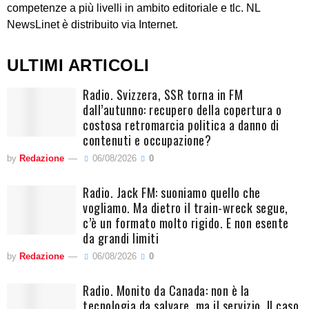
competenze a più livelli in ambito editoriale e tlc. NL
NewsLinet è distribuito via Internet.
ULTIMI ARTICOLI
Radio. Svizzera, SSR torna in FM
dall’autunno: recupero della copertura o
costosa retromarcia politica a danno di
contenuti e occupazione?
by
Redazione
06/08/2026
0
Radio. Jack FM: suoniamo quello che
vogliamo. Ma dietro il train-wreck segue,
c’è un formato molto rigido. E non esente
da grandi limiti
by
Redazione
06/08/2026
0
Radio. Monito da Canada: non è la
tecnologia da salvare, ma il servizio. Il caso