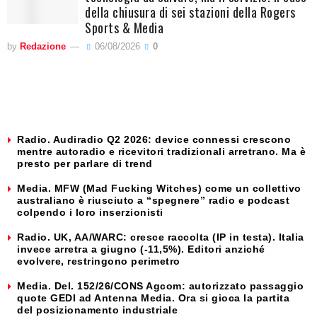
della chiusura di sei stazioni della Rogers
Sports & Media
by
Redazione
06/08/2026
0
Radio. Audiradio Q2 2026: device connessi crescono
mentre autoradio e ricevitori tradizionali arretrano. Ma è
presto per parlare di trend
Media. MFW (Mad Fucking Witches) come un collettivo
australiano è riusciuto a “spegnere” radio e podcast
colpendo i loro inserzionisti
Radio. UK, AA/WARC: cresce raccolta (IP in testa). Italia
invece arretra a giugno (-11,5%). Editori anziché
evolvere, restringono perimetro
Media. Del. 152/26/CONS Agcom: autorizzato passaggio
quote GEDI ad Antenna Media. Ora si gioca la partita
del posizionamento industriale