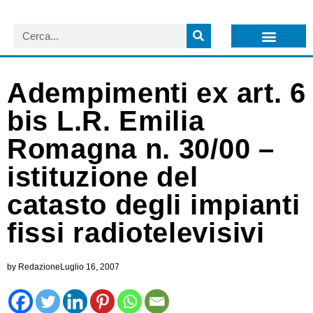
LISTA NEWSLETTER E CIRCOLARI SIT
ARCHIVIO S.I.T.
Adempimenti ex art. 6
bis L.R. Emilia
Romagna n. 30/00 –
istituzione del
catasto degli impianti
fissi radiotelevisivi
by
Redazione
Luglio 16, 2007