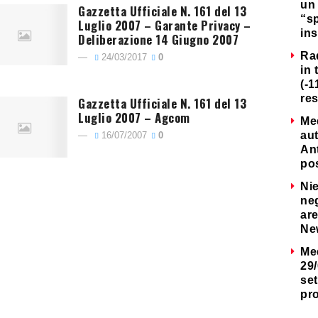
un 
Gazzetta Ufficiale N. 161 del 13
“s
Luglio 2007 – Garante Privacy –
ins
Deliberazione 14 Giugno 2007
Ra
24/03/2017
0
in 
(-1
re
Gazzetta Ufficiale N. 161 del 13
Luglio 2007 – Agcom
Me
au
16/07/2007
0
Ant
po
Nie
neg
are
Ne
Me
29/
set
pr