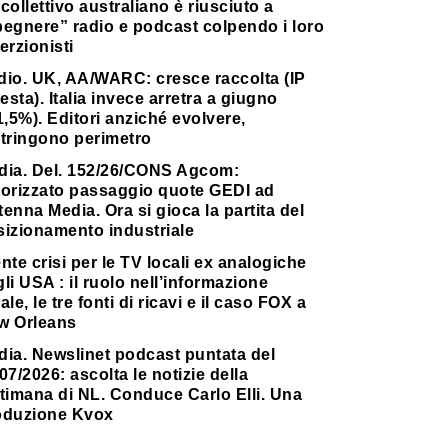
collettivo australiano è riusciuto a
pegnere” radio e podcast colpendo i loro
erzionisti
dio. UK, AA/WARC: cresce raccolta (IP
testa). Italia invece arretra a giugno
1,5%). Editori anziché evolvere,
stringono perimetro
dia. Del. 152/26/CONS Agcom:
torizzato passaggio quote GEDI ad
enna Media. Ora si gioca la partita del
sizionamento industriale
nte crisi per le TV locali ex analogiche
li USA : il ruolo nell’informazione
ale, le tre fonti di ricavi e il caso FOX a
w Orleans
dia. Newslinet podcast puntata del
07/2026: ascolta le notizie della
timana di NL. Conduce Carlo Elli. Una
oduzione Kvox