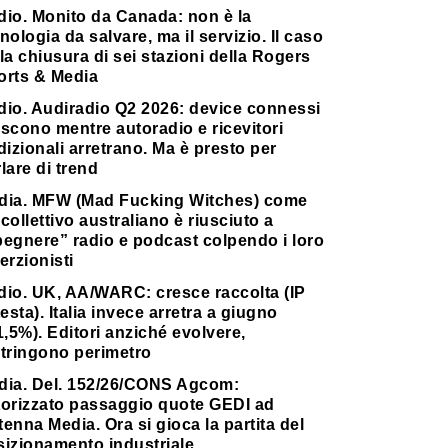
dio. Monito da Canada: non è la
nologia da salvare, ma il servizio. Il caso
la chiusura di sei stazioni della Rogers
orts & Media
dio. Audiradio Q2 2026: device connessi
scono mentre autoradio e ricevitori
dizionali arretrano. Ma è presto per
lare di trend
dia. MFW (Mad Fucking Witches) come
collettivo australiano è riusciuto a
pegnere” radio e podcast colpendo i loro
erzionisti
dio. UK, AA/WARC: cresce raccolta (IP
testa). Italia invece arretra a giugno
1,5%). Editori anziché evolvere,
stringono perimetro
dia. Del. 152/26/CONS Agcom:
torizzato passaggio quote GEDI ad
enna Media. Ora si gioca la partita del
sizionamento industriale