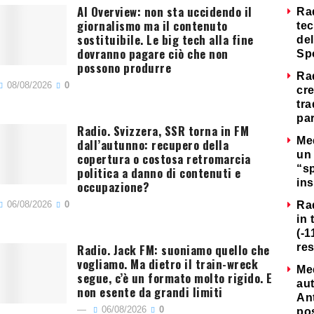
AI Overview: non sta uccidendo il
Ra
giornalismo ma il contenuto
tec
sostituibile. Le big tech alla fine
del
dovranno pagare ciò che non
Sp
possono produrre
Ra
08/08/2026
0
cre
tra
par
Radio. Svizzera, SSR torna in FM
Me
dall’autunno: recupero della
un 
copertura o costosa retromarcia
“s
politica a danno di contenuti e
ins
occupazione?
06/08/2026
0
Ra
in 
(-1
Radio. Jack FM: suoniamo quello che
re
vogliamo. Ma dietro il train-wreck
Me
segue, c’è un formato molto rigido. E
au
non esente da grandi limiti
Ant
06/08/2026
0
po