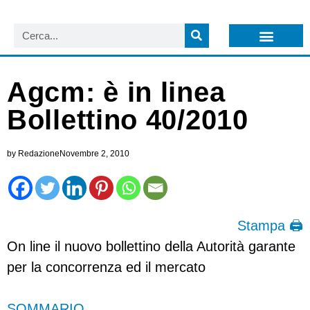
LISTA NEWSLETTER E CIRCOLARI SIT
ARCHIVIO S.I.T.
Agcm: è in linea
Bollettino 40/2010
by
Redazione
Novembre 2, 2010
Stampa 🖨
On line il nuovo bollettino della Autorità garante
per la concorrenza ed il mercato
SOMMARIO