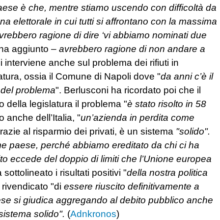
aese è che, mentre stiamo uscendo con difficoltà da
 elettorale in cui tutti si affrontano con la massima
i avrebbero ragione di dire ‘vi abbiamo nominati due
ha aggiunto –
avrebbero ragione di non andare a
interviene anche sul problema dei rifiuti in
tura, ossia il Comune di Napoli dove "
da anni c’è il
 del problema
". Berlusconi ha ricordato poi che il
zio della legislatura il problema "
è stato risolto in 58
 anche dell’Italia, "
un’azienda in perdita come
razie al risparmio dei privati, è un sistema
"solido".
me paese, perché abbiamo ereditato da chi ci ha
ito eccede del doppio di limiti che l’Unione europea
ottolineato i risultati positivi "
della nostra politica
 rivendicato "di
essere riuscito definitivamente a
paese si giudica aggregando al debito pubblico anche
sistema solido".
(
Adnkronos
)