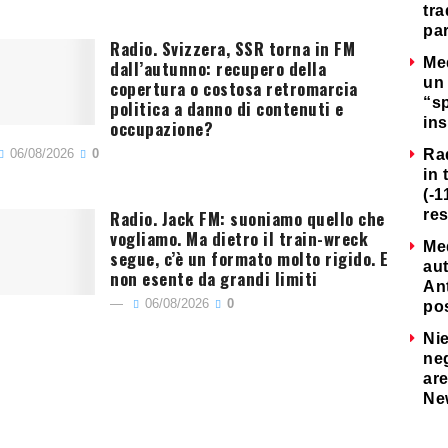
tra
par
Radio. Svizzera, SSR torna in FM
Me
dall’autunno: recupero della
un 
copertura o costosa retromarcia
“s
politica a danno di contenuti e
ins
occupazione?
06/08/2026
0
Ra
in 
(-1
Radio. Jack FM: suoniamo quello che
re
vogliamo. Ma dietro il train-wreck
Me
segue, c’è un formato molto rigido. E
au
non esente da grandi limiti
Ant
06/08/2026
0
po
Nie
neg
are
Ne