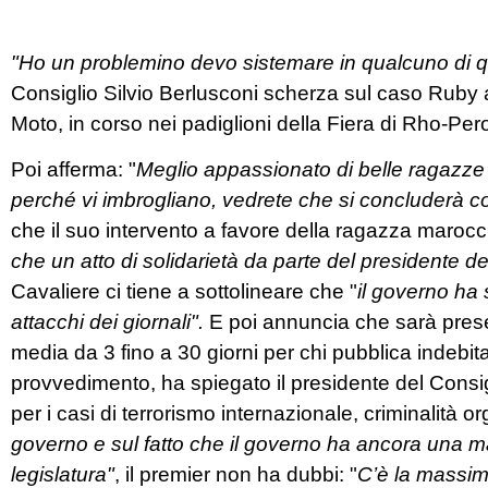
"Ho un problemino devo sistemare in qualcuno di q
Consiglio Silvio Berlusconi scherza sul caso Ruby 
Moto, in corso nei padiglioni della Fiera di Rho-Per
Poi afferma: "
Meglio appassionato di belle ragazze
perché vi imbrogliano, vedrete che si concluderà c
che il suo intervento a favore della ragazza marocc
che un atto di solidarietà da parte del presidente d
Cavaliere ci tiene a sottolineare che "
il governo ha
attacchi dei giornali".
E poi annuncia che sarà prese
media da 3 fino a 30 giorni per chi pubblica indebita
provvedimento, ha spiegato il presidente del Consiglio
per i casi di terrorismo internazionale, criminalità o
governo e sul fatto che il governo ha ancora una ma
legislatura"
, il premier non ha dubbi: "
C’è la massima