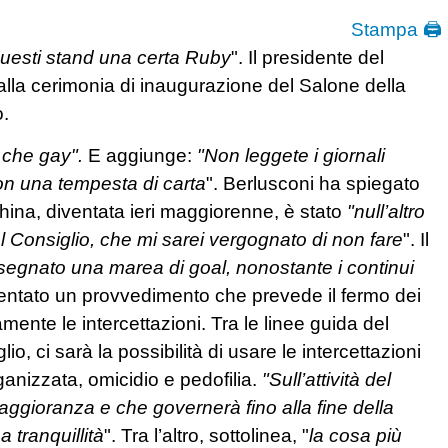
Stampa 🖨
uesti stand una certa Ruby
". Il presidente del
alla cerimonia di inaugurazione del Salone della
o.
 che gay".
E aggiunge:
"Non leggete i giornali
on una tempesta di carta
". Berlusconi ha spiegato
hina, diventata ieri maggiorenne, è stato
"null’altro
el Consiglio, che mi sarei vergognato di non fare
". Il
 segnato una marea di goal, nonostante i continui
ntato un provvedimento che prevede il fermo dei
mente le intercettazioni. Tra le linee guida del
, ci sarà la possibilità di usare le intercettazioni
rganizzata, omicidio e pedofilia.
"Sull’attività del
ggioranza e che governerà fino alla fine della
 tranquillità
". Tra l’altro, sottolinea, "
la cosa più