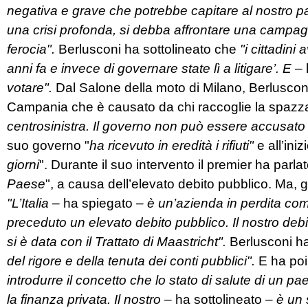
negativa e grave che potrebbe capitare al nostro p
una crisi profonda, si debba affrontare una campagna
ferocia".
Berlusconi ha sottolineato che
"i cittadin
anni fa e invece di governare state lì a litigare’. E
– 
votare".
Dal Salone della moto di Milano, Berlusconi 
Campania che è causato da chi raccoglie la spazza
centrosinistra. Il governo non può essere accusato
suo governo "
ha ricevuto in eredità i rifiuti"
e all’ini
giorni
". Durante il suo intervento il premier ha parlato
Paese
", a causa dell’elevato debito pubblico. Ma, g
"L’Italia
– ha spiegato –
è un’azienda in perdita co
preceduto un elevato debito pubblico. Il nostro deb
si è data con il Trattato di Maastricht".
Berlusconi ha s
del rigore e della tenuta dei conti pubblici".
E ha poi
introdurre il concetto che lo stato di salute di un 
la finanza privata. Il nostro –
ha sottolineato –
è un 