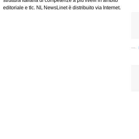
struttura italiana di competenze a più livelli in ambito
editoriale e tlc. NL NewsLinet è distribuito via Internet.