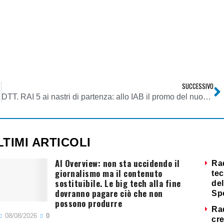
SUCCESSIVO
DTT. RAI 5 ai nastri di partenza: allo IAB il promo del nuovo canale
LTIMI ARTICOLI
AI Overview: non sta uccidendo il
Ra
giornalismo ma il contenuto
tec
sostituibile. Le big tech alla fine
del
dovranno pagare ciò che non
Sp
possono produrre
Ra
08/08/2026
0
cre