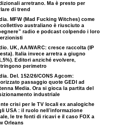
dizionali arretrano. Ma è presto per
lare di trend
dia. MFW (Mad Fucking Witches) come
collettivo australiano è riusciuto a
pegnere” radio e podcast colpendo i loro
erzionisti
dio. UK, AA/WARC: cresce raccolta (IP
testa). Italia invece arretra a giugno
1,5%). Editori anziché evolvere,
stringono perimetro
dia. Del. 152/26/CONS Agcom:
torizzato passaggio quote GEDI ad
enna Media. Ora si gioca la partita del
sizionamento industriale
nte crisi per le TV locali ex analogiche
li USA : il ruolo nell’informazione
ale, le tre fonti di ricavi e il caso FOX a
w Orleans