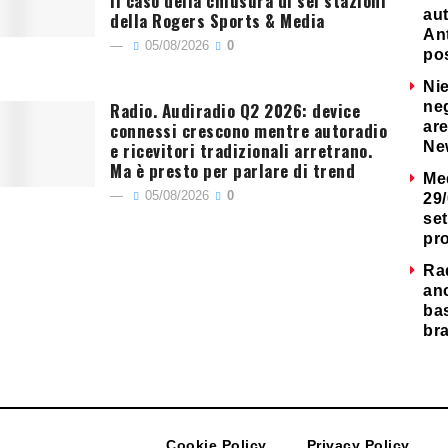
Il caso della chiusura di sei stazioni
au
della Rogers Sports & Media
Ant
05/08/2026
0
po
Nie
Radio. Audiradio Q2 2026: device
neg
connessi crescono mentre autoradio
are
e ricevitori tradizionali arretrano.
Ne
Ma è presto per parlare di trend
Me
05/08/2026
0
29/
set
pr
Ra
an
ba
bra
Cookie Policy
Privacy Policy