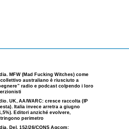
dia. MFW (Mad Fucking Witches) come
collettivo australiano è riusciuto a
pegnere” radio e podcast colpendo i loro
erzionisti
dio. UK, AA/WARC: cresce raccolta (IP
testa). Italia invece arretra a giugno
1,5%). Editori anziché evolvere,
stringono perimetro
dia. Del. 152/26/CONS Agcom: