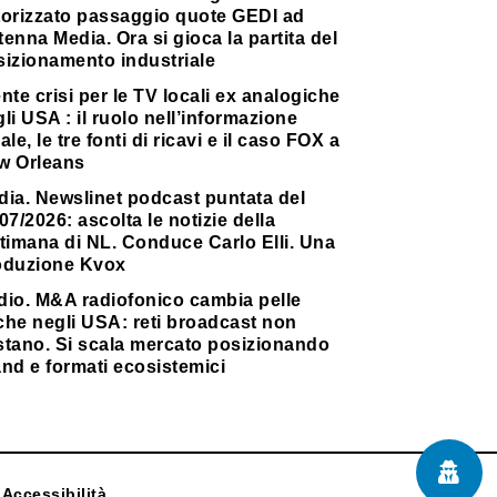
torizzato passaggio quote GEDI ad
enna Media. Ora si gioca la partita del
sizionamento industriale
nte crisi per le TV locali ex analogiche
li USA : il ruolo nell’informazione
ale, le tre fonti di ricavi e il caso FOX a
w Orleans
dia. Newslinet podcast puntata del
07/2026: ascolta le notizie della
timana di NL. Conduce Carlo Elli. Una
oduzione Kvox
dio. M&A radiofonico cambia pelle
che negli USA: reti broadcast non
stano. Si scala mercato posizionando
nd e formati ecosistemici
Accessibilità