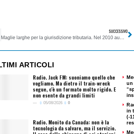
SUCCESSIVO
Maglie larghe per la giurisdizione tributaria. Nel 2010 aumentate le competenze delle Commissioni Tributarie
LTIMI ARTICOLI
Radio. Jack FM: suoniamo quello che
Me
vogliamo. Ma dietro il train-wreck
un 
segue, c’è un formato molto rigido. E
“s
non esente da grandi limiti
ins
05/08/2026
0
Ra
in 
(-1
Radio. Monito da Canada: non è la
re
tecnologia da salvare, ma il servizio.
Me