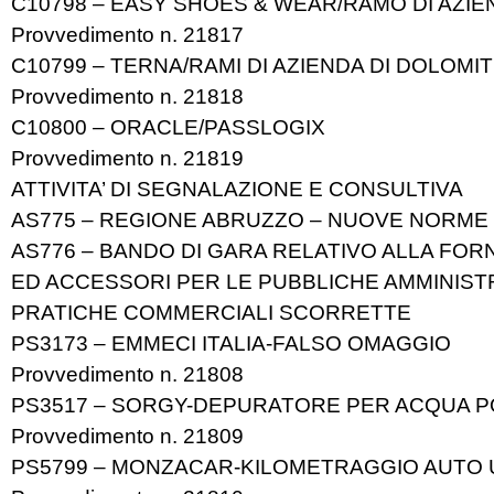
C10798 – EASY SHOES & WEAR/RAMO DI AZIE
Provvedimento n. 21817
C10799 – TERNA/RAMI DI AZIENDA DI DOLOMI
Provvedimento n. 21818
C10800 – ORACLE/PASSLOGIX
Provvedimento n. 21819
ATTIVITA’ DI SEGNALAZIONE E CONSULTIVA
AS775 – REGIONE ABRUZZO – NUOVE NORME 
AS776 – BANDO DI GARA RELATIVO ALLA FOR
ED ACCESSORI PER LE PUBBLICHE AMMINIST
PRATICHE COMMERCIALI SCORRETTE
PS3173 – EMMECI ITALIA-FALSO OMAGGIO
Provvedimento n. 21808
PS3517 – SORGY-DEPURATORE PER ACQUA P
Provvedimento n. 21809
PS5799 – MONZACAR-KILOMETRAGGIO AUTO 