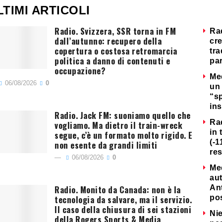
LTIMI ARTICOLI
Radio. Svizzera, SSR torna in FM
Ra
dall’autunno: recupero della
cre
copertura o costosa retromarcia
tra
politica a danno di contenuti e
par
occupazione?
Me
06/08/2026
0
un 
“s
ins
Radio. Jack FM: suoniamo quello che
Ra
vogliamo. Ma dietro il train-wreck
in 
segue, c’è un formato molto rigido. E
(-1
non esente da grandi limiti
re
06/08/2026
0
Me
au
Radio. Monito da Canada: non è la
Ant
tecnologia da salvare, ma il servizio.
po
Il caso della chiusura di sei stazioni
Nie
della Rogers Sports & Media