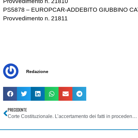
Provvedimento n. 21810
PS5878 – EUROPCAR-ADDEBITO GIUBBINO C
Provvedimento n. 21811
Redazione
PRECEDENTE
Corte Costituzionale. L’accertamento dei fatti in procedendo nel processo penale non sospende il contemporaneo svolgimento di quello tributario