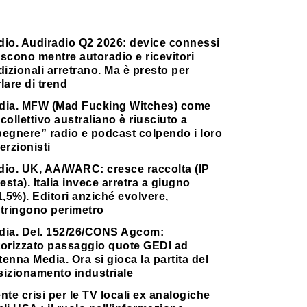
dio. Audiradio Q2 2026: device connessi
scono mentre autoradio e ricevitori
dizionali arretrano. Ma è presto per
lare di trend
dia. MFW (Mad Fucking Witches) come
collettivo australiano è riusciuto a
pegnere” radio e podcast colpendo i loro
erzionisti
dio. UK, AA/WARC: cresce raccolta (IP
testa). Italia invece arretra a giugno
1,5%). Editori anziché evolvere,
stringono perimetro
dia. Del. 152/26/CONS Agcom:
torizzato passaggio quote GEDI ad
enna Media. Ora si gioca la partita del
sizionamento industriale
nte crisi per le TV locali ex analogiche