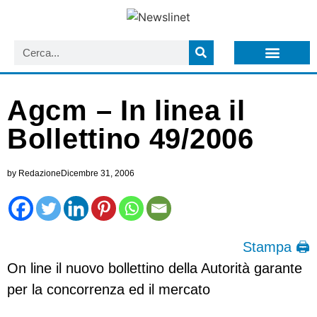
LISTA NEWSLETTER E CIRCOLARI SIT
ARCHIVIO S.I.T.
Agcm – In linea il
Bollettino 49/2006
by
Redazione
Dicembre 31, 2006
Stampa 🖨
On line il nuovo bollettino della Autorità garante
per la concorrenza ed il mercato