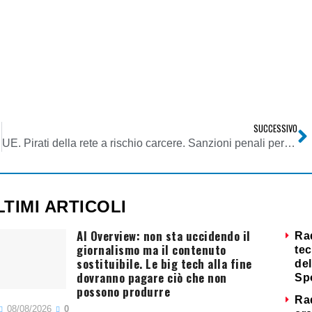
SUCCESSIVO
istratura
UE. Pirati della rete a rischio carcere. Sanzioni penali per chi scarica materiale protetto da diritto autore
LTIMI ARTICOLI
AI Overview: non sta uccidendo il
Ra
giornalismo ma il contenuto
tec
sostituibile. Le big tech alla fine
del
dovranno pagare ciò che non
Sp
possono produrre
Ra
08/08/2026
0