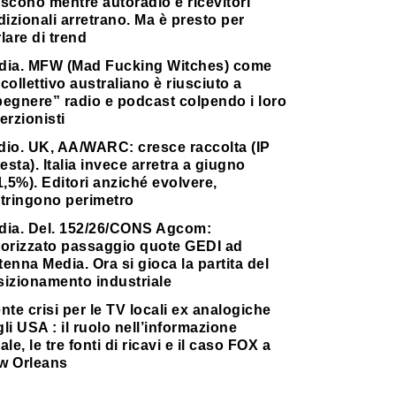
scono mentre autoradio e ricevitori
dizionali arretrano. Ma è presto per
lare di trend
dia. MFW (Mad Fucking Witches) come
collettivo australiano è riusciuto a
pegnere” radio e podcast colpendo i loro
erzionisti
dio. UK, AA/WARC: cresce raccolta (IP
testa). Italia invece arretra a giugno
1,5%). Editori anziché evolvere,
stringono perimetro
dia. Del. 152/26/CONS Agcom:
torizzato passaggio quote GEDI ad
enna Media. Ora si gioca la partita del
sizionamento industriale
nte crisi per le TV locali ex analogiche
li USA : il ruolo nell’informazione
ale, le tre fonti di ricavi e il caso FOX a
w Orleans