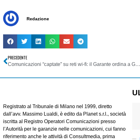
Redazione
PRECEDENTE
Comunicazioni “captate” su reti wi-fi: il Garante ordina a Google Street View il blocco dei dati e trasmette gli atti alla mag
U
Registrato al Tribunale di Milano nel 1999, diretto
dall’avv. Massimo Lualdi, è edito da Planet s.r.l., società
iscritta al Registro Operatori Comunicazioni presso
l’Autorità per le garanzie nelle comunicazioni, cui fanno
riferimento anche le attività di Consultmedia, prima