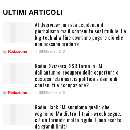
ULTIMI ARTICOLI
AI Overview: non sta uccidendo il
giornalismo ma il contenuto sostituibile. Le
big tech alla fine dovranno pagare ciò che
non possono produrre
by
Redazione
08/08/2026
0
Radio. Svizzera, SSR torna in FM
dall’autunno: recupero della copertura o
costosa retromarcia politica a danno di
contenuti e occupazione?
by
Redazione
06/08/2026
0
Radio. Jack FM: suoniamo quello che
vogliamo. Ma dietro il train-wreck segue,
c’è un formato molto rigido. E non esente
da grandi limiti