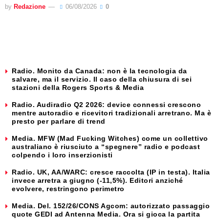
by
Redazione
06/08/2026
0
Radio. Monito da Canada: non è la tecnologia da
salvare, ma il servizio. Il caso della chiusura di sei
stazioni della Rogers Sports & Media
Radio. Audiradio Q2 2026: device connessi crescono
mentre autoradio e ricevitori tradizionali arretrano. Ma è
presto per parlare di trend
Media. MFW (Mad Fucking Witches) come un collettivo
australiano è riusciuto a “spegnere” radio e podcast
colpendo i loro inserzionisti
Radio. UK, AA/WARC: cresce raccolta (IP in testa). Italia
invece arretra a giugno (-11,5%). Editori anziché
evolvere, restringono perimetro
Media. Del. 152/26/CONS Agcom: autorizzato passaggio
quote GEDI ad Antenna Media. Ora si gioca la partita