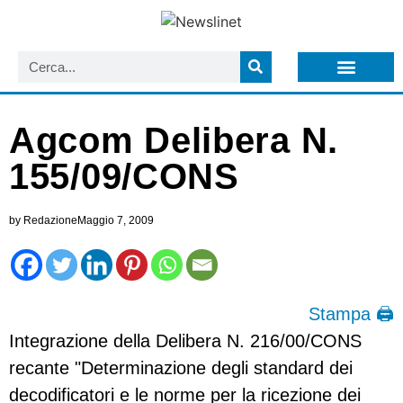
LISTA NEWSLETTER E CIRCOLARI SIT
ARCHIVIO S.I.T.
Agcom Delibera N.
155/09/CONS
by
Redazione
Maggio 7, 2009
Stampa 🖨
Integrazione della Delibera N. 216/00/CONS
recante "Determinazione degli standard dei
decodificatori e le norme per la ricezione dei