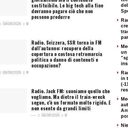
sostituibile. Le big tech alla fine
del
dovranno pagare ciò che non
Sp
possono produrre
Ra
08/08/2026
0
cre
tra
par
Radio. Svizzera, SSR torna in FM
Me
dall’autunno: recupero della
un 
copertura o costosa retromarcia
“s
politica a danno di contenuti e
ins
occupazione?
06/08/2026
0
Ra
in 
(-1
Radio. Jack FM: suoniamo quello che
re
vogliamo. Ma dietro il train-wreck
Me
segue, c’è un formato molto rigido. E
au
non esente da grandi limiti
Ant
06/08/2026
0
po
Nie