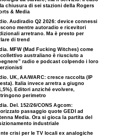
la chiusura di sei stazioni della Rogers
orts & Media
dio. Audiradio Q2 2026: device connessi
scono mentre autoradio e ricevitori
dizionali arretrano. Ma è presto per
lare di trend
dia. MFW (Mad Fucking Witches) come
collettivo australiano è riusciuto a
pegnere” radio e podcast colpendo i loro
erzionisti
dio. UK, AA/WARC: cresce raccolta (IP
testa). Italia invece arretra a giugno
1,5%). Editori anziché evolvere,
stringono perimetro
dia. Del. 152/26/CONS Agcom:
torizzato passaggio quote GEDI ad
enna Media. Ora si gioca la partita del
sizionamento industriale
nte crisi per le TV locali ex analogiche