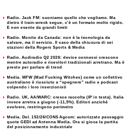
Radio. Jack FM: suoniamo quello che vogliamo. Ma
dietro il train-wreck segue, c’è un formato molto rigido.
E non esente da grandi limiti
Radio. Monito da Canada: non è la tecnologia da
salvare, ma il servizio. Il caso della chiusura di sei
stazioni della Rogers Sports & Media
Radio. Audiradio Q2 2026: device connessi crescono
mentre autoradio e ricevitori tradizionali arretrano. Ma è
presto per parlare di trend
Media. MFW (Mad Fucking Witches) come un collettivo
australiano è riusciuto a “spegnere” radio e podcast
colpendo i loro inserzionisti
Radio. UK, AA/WARC: cresce raccolta (IP in testa). Italia
invece arretra a giugno (-11,5%). Editori anziché
evolvere, restringono perimetro
Media. Del. 152/26/CONS Agcom: autorizzato passaggio
quote GEDI ad Antenna Media. Ora si gioca la partita
del posizionamento industriale