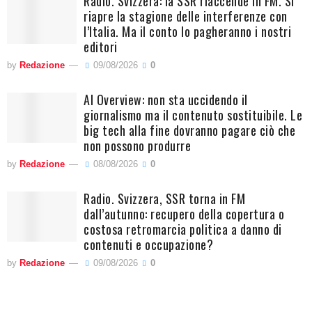
Radio. Svizzera: la SSR riaccende in FM. Si
riapre la stagione delle interferenze con
l’Italia. Ma il conto lo pagheranno i nostri
editori
by
Redazione
09/08/2026
0
AI Overview: non sta uccidendo il
giornalismo ma il contenuto sostituibile. Le
big tech alla fine dovranno pagare ciò che
non possono produrre
by
Redazione
08/08/2026
0
Radio. Svizzera, SSR torna in FM
dall’autunno: recupero della copertura o
costosa retromarcia politica a danno di
contenuti e occupazione?
by
Redazione
09/08/2026
0