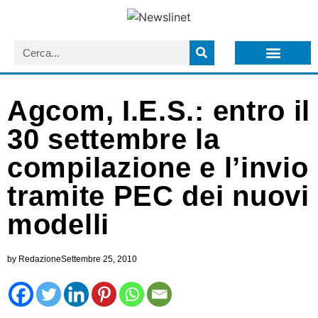
LISTA NEWSLETTER E CIRCOLARI SIT
ARCHIVIO S.I.T.
Agcom, I.E.S.: entro il
30 settembre la
compilazione e l’invio
tramite PEC dei nuovi
modelli
by
Redazione
Settembre 25, 2010