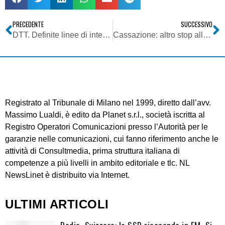
PRECEDENTE
SUCCESSIVO
DTT. Definite linee di intervento per contributi a fondo perduto a PMI lombarde in vista switch-off
Cassazione: altro stop all’utilizzo disinvolto della figura dell’abuso del diritto
Registrato al Tribunale di Milano nel 1999, diretto dall’avv.
Massimo Lualdi, è edito da Planet s.r.l., società iscritta al
Registro Operatori Comunicazioni presso l’Autorità per le
garanzie nelle comunicazioni, cui fanno riferimento anche le
attività di Consultmedia, prima struttura italiana di
competenze a più livelli in ambito editoriale e tlc. NL
NewsLinet è distribuito via Internet.
ULTIMI ARTICOLI