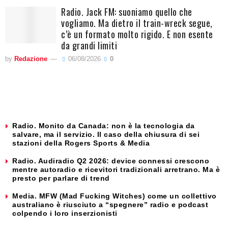
Radio. Jack FM: suoniamo quello che
vogliamo. Ma dietro il train-wreck segue,
c’è un formato molto rigido. E non esente
da grandi limiti
by
Redazione
06/08/2026
0
Radio. Monito da Canada: non è la tecnologia da
salvare, ma il servizio. Il caso della chiusura di sei
stazioni della Rogers Sports & Media
Radio. Audiradio Q2 2026: device connessi crescono
mentre autoradio e ricevitori tradizionali arretrano. Ma è
presto per parlare di trend
Media. MFW (Mad Fucking Witches) come un collettivo
australiano è riusciuto a “spegnere” radio e podcast
colpendo i loro inserzionisti