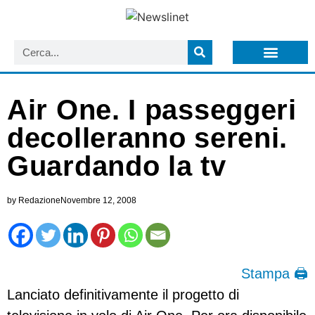
LISTA NEWSLETTER E CIRCOLARI SIT
ARCHIVIO S.I.T.
Air One. I passeggeri
decolleranno sereni.
Guardando la tv
by
Redazione
Novembre 12, 2008
Stampa 🖨
Lanciato definitivamente il progetto di