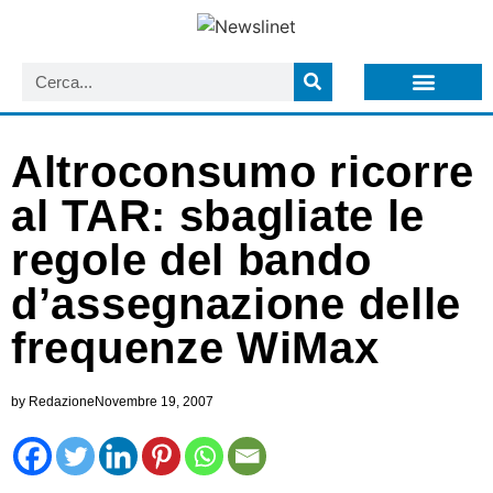
LISTA NEWSLETTER E CIRCOLARI SIT
ARCHIVIO S.I.T.
Altroconsumo ricorre
al TAR: sbagliate le
regole del bando
d’assegnazione delle
frequenze WiMax
by
Redazione
Novembre 19, 2007