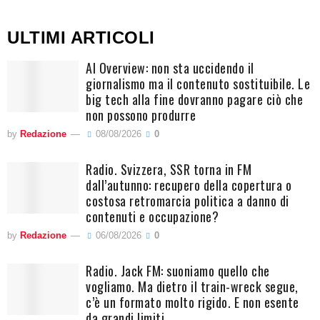
ULTIMI ARTICOLI
AI Overview: non sta uccidendo il
giornalismo ma il contenuto sostituibile. Le
big tech alla fine dovranno pagare ciò che
non possono produrre
by
Redazione
08/08/2026
0
Radio. Svizzera, SSR torna in FM
dall’autunno: recupero della copertura o
costosa retromarcia politica a danno di
contenuti e occupazione?
by
Redazione
06/08/2026
0
Radio. Jack FM: suoniamo quello che
vogliamo. Ma dietro il train-wreck segue,
c’è un formato molto rigido. E non esente
da grandi limiti