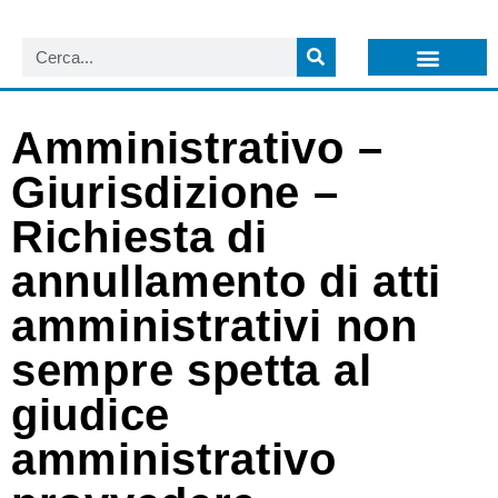
LISTA NEWSLETTER E CIRCOLARI SIT
ARCHIVIO S.I.T.
Amministrativo –
Giurisdizione –
Richiesta di
annullamento di atti
amministrativi non
sempre spetta al
giudice
amministrativo