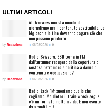
ULTIMI ARTICOLI
AI Overview: non sta uccidendo il
giornalismo ma il contenuto sostituibile. Le
big tech alla fine dovranno pagare ciò che
non possono produrre
by
Redazione
08/08/2026
0
Radio. Svizzera, SSR torna in FM
dall’autunno: recupero della copertura o
costosa retromarcia politica a danno di
contenuti e occupazione?
by
Redazione
06/08/2026
0
Radio. Jack FM: suoniamo quello che
vogliamo. Ma dietro il train-wreck segue,
c’è un formato molto rigido. E non esente
da grandi limiti