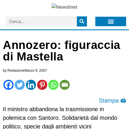
LISTA NEWSLETTER E CIRCOLARI SIT
ARCHIVIO S.I.T.
Annozero: figuraccia
di Mastella
by
Redazione
Marzo 9, 2007
Stampa 🖨
Il ministro abbandona la trasmissione in
polemica con Santoro. Solidarietà dal mondo
politico, specie dagli ambienti vicini