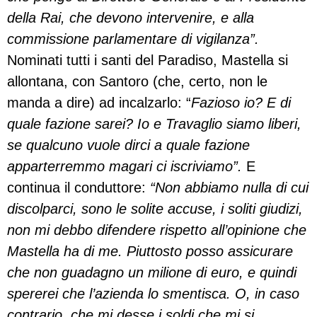
della Rai, che devono intervenire, e alla
commissione parlamentare di vigilanza”.
Nominati tutti i santi del Paradiso, Mastella si
allontana, con Santoro (che, certo, non le
manda a dire) ad incalzarlo: “
Fazioso io? E di
quale fazione sarei? Io e Travaglio siamo liberi,
se qualcuno vuole dirci a quale fazione
apparterremmo magari ci iscriviamo”.
E
continua il conduttore:
“Non abbiamo nulla di cui
discolparci, sono le solite accuse, i soliti giudizi,
non mi debbo difendere rispetto all’opinione che
Mastella ha di me. Piuttosto posso assicurare
che non guadagno un milione di euro, e quindi
spererei che l’azienda lo smentisca. O, in caso
contrario, che mi desse i soldi che mi si