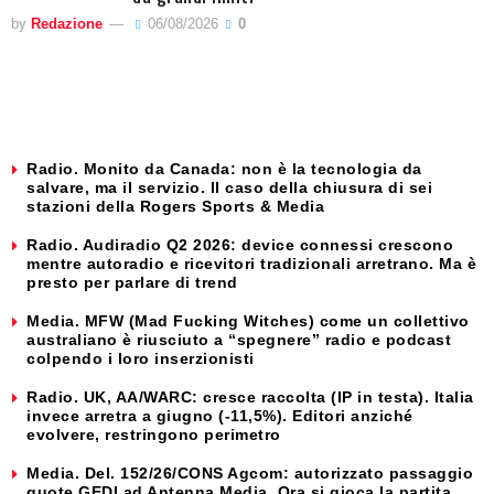
by
Redazione
06/08/2026
0
Radio. Monito da Canada: non è la tecnologia da
salvare, ma il servizio. Il caso della chiusura di sei
stazioni della Rogers Sports & Media
Radio. Audiradio Q2 2026: device connessi crescono
mentre autoradio e ricevitori tradizionali arretrano. Ma è
presto per parlare di trend
Media. MFW (Mad Fucking Witches) come un collettivo
australiano è riusciuto a “spegnere” radio e podcast
colpendo i loro inserzionisti
Radio. UK, AA/WARC: cresce raccolta (IP in testa). Italia
invece arretra a giugno (-11,5%). Editori anziché
evolvere, restringono perimetro
Media. Del. 152/26/CONS Agcom: autorizzato passaggio
quote GEDI ad Antenna Media. Ora si gioca la partita