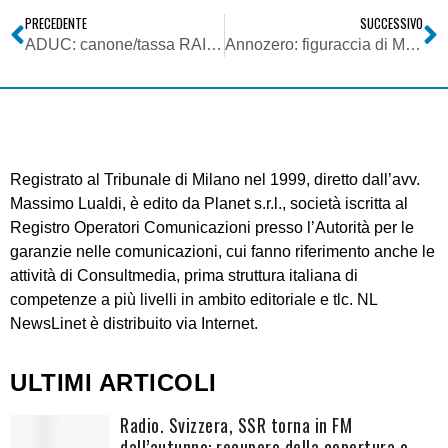
PRECEDENTE
SUCCESSIVO
ADUC: canone/tassa RAI – Devono pagare tutti coloro che hanno residenza in Italia… basta un videocitofono…
Annozero: figuraccia di Mastella
Registrato al Tribunale di Milano nel 1999, diretto dall’avv.
Massimo Lualdi, è edito da Planet s.r.l., società iscritta al
Registro Operatori Comunicazioni presso l’Autorità per le
garanzie nelle comunicazioni, cui fanno riferimento anche le
attività di Consultmedia, prima struttura italiana di
competenze a più livelli in ambito editoriale e tlc. NL
NewsLinet è distribuito via Internet.
ULTIMI ARTICOLI
Radio. Svizzera, SSR torna in FM
dall’autunno: recupero della copertura o