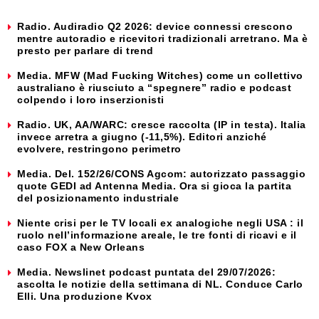
Radio. Audiradio Q2 2026: device connessi crescono
mentre autoradio e ricevitori tradizionali arretrano. Ma è
presto per parlare di trend
Media. MFW (Mad Fucking Witches) come un collettivo
australiano è riusciuto a “spegnere” radio e podcast
colpendo i loro inserzionisti
Radio. UK, AA/WARC: cresce raccolta (IP in testa). Italia
invece arretra a giugno (-11,5%). Editori anziché
evolvere, restringono perimetro
Media. Del. 152/26/CONS Agcom: autorizzato passaggio
quote GEDI ad Antenna Media. Ora si gioca la partita
del posizionamento industriale
Niente crisi per le TV locali ex analogiche negli USA : il
ruolo nell’informazione areale, le tre fonti di ricavi e il
caso FOX a New Orleans
Media. Newslinet podcast puntata del 29/07/2026:
ascolta le notizie della settimana di NL. Conduce Carlo
Elli. Una produzione Kvox