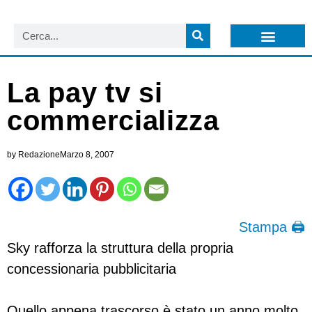
LISTA NEWSLETTER E CIRCOLARI SIT
ARCHIVIO S.I.T.
La pay tv si
commercializza
by
Redazione
Marzo 8, 2007
Stampa 🖨
Sky rafforza la struttura della propria
concessionaria pubblicitaria
Quello appena trascorso è stato un anno molto