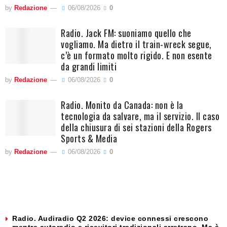
by
Redazione
06/08/2026
0
Radio. Jack FM: suoniamo quello che
vogliamo. Ma dietro il train-wreck segue,
c’è un formato molto rigido. E non esente
da grandi limiti
by
Redazione
06/08/2026
0
Radio. Monito da Canada: non è la
tecnologia da salvare, ma il servizio. Il caso
della chiusura di sei stazioni della Rogers
Sports & Media
by
Redazione
06/08/2026
0
Radio. Audiradio Q2 2026: device connessi crescono
mentre autoradio e ricevitori tradizionali arretrano. Ma è