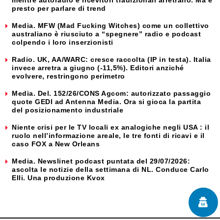
presto per parlare di trend
Media. MFW (Mad Fucking Witches) come un collettivo
australiano è riusciuto a “spegnere” radio e podcast
colpendo i loro inserzionisti
Radio. UK, AA/WARC: cresce raccolta (IP in testa). Italia
invece arretra a giugno (-11,5%). Editori anziché
evolvere, restringono perimetro
Media. Del. 152/26/CONS Agcom: autorizzato passaggio
quote GEDI ad Antenna Media. Ora si gioca la partita
del posizionamento industriale
Niente crisi per le TV locali ex analogiche negli USA : il
ruolo nell’informazione areale, le tre fonti di ricavi e il
caso FOX a New Orleans
Media. Newslinet podcast puntata del 29/07/2026:
ascolta le notizie della settimana di NL. Conduce Carlo
Elli. Una produzione Kvox