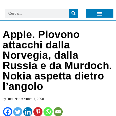
LISTA NEWSLETTER E CIRCOLARI SIT
ARCHIVIO S.I.T.
Apple. Piovono
attacchi dalla
Norvegia, dalla
Russia e da Murdoch.
Nokia aspetta dietro
l’angolo
by
Redazione
Ottobre 1, 2008