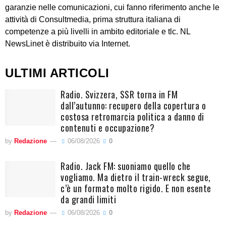
garanzie nelle comunicazioni, cui fanno riferimento anche le
attività di Consultmedia, prima struttura italiana di
competenze a più livelli in ambito editoriale e tlc. NL
NewsLinet è distribuito via Internet.
ULTIMI ARTICOLI
Radio. Svizzera, SSR torna in FM
dall’autunno: recupero della copertura o
costosa retromarcia politica a danno di
contenuti e occupazione?
by
Redazione
06/08/2026
0
Radio. Jack FM: suoniamo quello che
vogliamo. Ma dietro il train-wreck segue,
c’è un formato molto rigido. E non esente
da grandi limiti
by
Redazione
06/08/2026
0