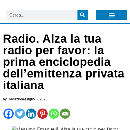
LISTA NEWSLETTER E CIRCOLARI SIT
ARCHIVIO S.I.T.
Radio. Alza la tua
radio per favor: la
prima enciclopedia
dell’emittenza privata
italiana
by
Redazione
Luglio 6, 2025