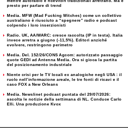
mentre autoradio e ricevitori tradizionali arretrano. Ma è
presto per parlare di trend
Media. MFW (Mad Fucking Witches) come un collettivo
australiano è riusciuto a “spegnere” radio e podcast
colpendo i loro inserzionisti
Radio. UK, AA/WARC: cresce raccolta (IP in testa). Italia
invece arretra a giugno (-11,5%). Editori anziché
evolvere, restringono perimetro
Media. Del. 152/26/CONS Agcom: autorizzato passaggio
quote GEDI ad Antenna Media. Ora si gioca la partita
del posizionamento industriale
Niente crisi per le TV locali ex analogiche negli USA : il
ruolo nell’informazione areale, le tre fonti di ricavi e il
caso FOX a New Orleans
Media. Newslinet podcast puntata del 29/07/2026:
ascolta le notizie della settimana di NL. Conduce Carlo
Elli. Una produzione Kvox