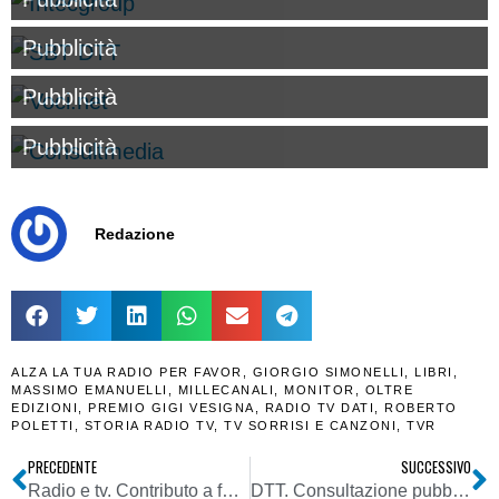
Pubblicità
Pubblicità
Pubblicità
Redazione
ALZA LA TUA RADIO PER FAVOR
,
GIORGIO SIMONELLI
,
LIBRI
,
MASSIMO EMANUELLI
,
MILLECANALI
,
MONITOR
,
OLTRE
EDIZIONI
,
PREMIO GIGI VESIGNA
,
RADIO TV DATI
,
ROBERTO
POLETTI
,
STORIA RADIO TV
,
TV SORRISI E CANZONI
,
TVR
PRECEDENTE
SUCCESSIVO
Radio e tv. Contributo a fondo perduto per investimenti in tecnologie innovative 2023 emittenti radio tv: pubblicati elenchi aventi diritto
DTT. Consultazione pubblica su Fase 2 post-Mux 12: Agcom chiede se si preferiscono poche nuove grandi reti o tante reti pluriprovinciali