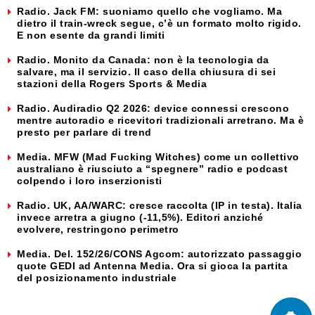
Radio. Jack FM: suoniamo quello che vogliamo. Ma
dietro il train-wreck segue, c’è un formato molto rigido.
E non esente da grandi limiti
Radio. Monito da Canada: non è la tecnologia da
salvare, ma il servizio. Il caso della chiusura di sei
stazioni della Rogers Sports & Media
Radio. Audiradio Q2 2026: device connessi crescono
mentre autoradio e ricevitori tradizionali arretrano. Ma è
presto per parlare di trend
Media. MFW (Mad Fucking Witches) come un collettivo
australiano è riusciuto a “spegnere” radio e podcast
colpendo i loro inserzionisti
Radio. UK, AA/WARC: cresce raccolta (IP in testa). Italia
invece arretra a giugno (-11,5%). Editori anziché
evolvere, restringono perimetro
Media. Del. 152/26/CONS Agcom: autorizzato passaggio
quote GEDI ad Antenna Media. Ora si gioca la partita
del posizionamento industriale