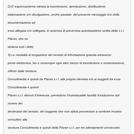
2) E’ espressamente vietata la trasmissione, riproduzione, distribuzione,
elaborazione e/o divulgazione, anche parziale, del presente messaggio e/o della
documentazione ad
esso allegata e/o collegata, in assenza di preventiva autorizzazione scritta della s.r.l.
Planet, che ne
detiene tutti i diritti;
3) Le modalità di erogazione del servizio di informazione gratuita attraverso
posta elettronica, fax o comunque ogni altro mezzo di trasmissione o comunicazione,
offerto dalla struttura
Consultmedia e quindi da Planet s.r.l. alla propria clientela e/o ai soggetti da essa
Consultmedia e quindi
Planet s.r.l. ritenuti d’interesse, prevedono l’insindacabile facoltà d’esclusione dal
novero dei
destinatari del servizio, del soggetto che non abbia provveduto a conferire incarico
consultivo alla
struttura Consultmedia e quindi della Planet s.r.l. per tre adempimenti consecutivi;