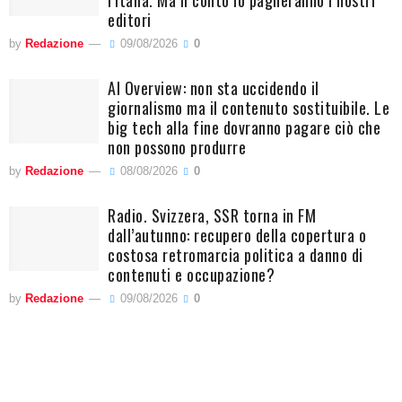
l’Italia. Ma il conto lo pagheranno i nostri
editori
by
Redazione
09/08/2026
0
AI Overview: non sta uccidendo il
giornalismo ma il contenuto sostituibile. Le
big tech alla fine dovranno pagare ciò che
non possono produrre
by
Redazione
08/08/2026
0
Radio. Svizzera, SSR torna in FM
dall’autunno: recupero della copertura o
costosa retromarcia politica a danno di
contenuti e occupazione?
by
Redazione
09/08/2026
0