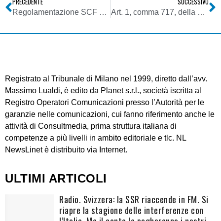
PRECEDENTE
SUCCESSIVO
Regolamentazione SCF e SIAE per trasmissione radiofonica via Internet
Art. 1, comma 717, della Legge n. 296/2006, cosiddetta Legge Finanziaria per il 2007 – estensione benefici ex art. 3, c. 2-ter Legge n. 250/1990 e ss. mm.
Registrato al Tribunale di Milano nel 1999, diretto dall’avv.
Massimo Lualdi, è edito da Planet s.r.l., società iscritta al
Registro Operatori Comunicazioni presso l’Autorità per le
garanzie nelle comunicazioni, cui fanno riferimento anche le
attività di Consultmedia, prima struttura italiana di
competenze a più livelli in ambito editoriale e tlc. NL
NewsLinet è distribuito via Internet.
ULTIMI ARTICOLI
Radio. Svizzera: la SSR riaccende in FM. Si
riapre la stagione delle interferenze con