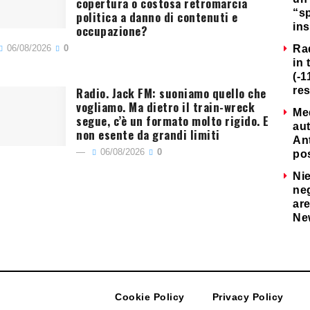
copertura o costosa retromarcia
“s
politica a danno di contenuti e
ins
occupazione?
06/08/2026
0
Ra
in 
(-1
Radio. Jack FM: suoniamo quello che
re
vogliamo. Ma dietro il train-wreck
Me
segue, c’è un formato molto rigido. E
au
non esente da grandi limiti
Ant
06/08/2026
0
po
Nie
neg
are
Ne
Cookie Policy
Privacy Policy