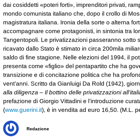
dai cosiddetti «poteri forti», imprenditori privati, ra
mondo comunista italiano che, dopo il crollo di Mos
magistratura italiana. Ironia della sorte o alterna fo
accompagnare come protagonisti, in sintonia tra loro
Tangentopoli. Le privatizzazioni passeranno sotto si
ricavato dallo Stato è stimato in circa 200mila miliar
saldo di fine stagione. Nelle elezioni del 1994, il po
presenta come «figlio» del pentapartito che ha gover
transizione e di concitazione politica che ha profon
vent’anni. Scritto da Gianluigi Da Rold (1942), giorn
alla diligenza – Il bottino delle privatizzazioni all’ital
prefazione di Giorgio Vittadini e l’introduzione curat
(
www.guerini.it
), è in vendita ad euro 16,50. (M.L. p
Redazione