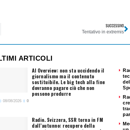
SUCCESSIVO
Tentativo in extremis
LTIMI ARTICOLI
AI Overview: non sta uccidendo il
Ra
giornalismo ma il contenuto
tec
sostituibile. Le big tech alla fine
del
dovranno pagare ciò che non
Sp
possono produrre
Ra
08/08/2026
0
cre
tra
par
Radio. Svizzera, SSR torna in FM
Me
dall’autunno: recupero della
un 