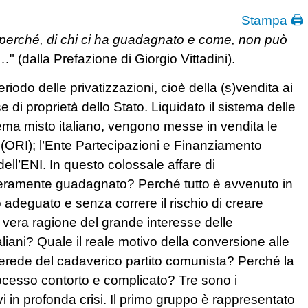
Stampa 🖨
e e perché, di chi ci ha guadagnato e come, non può
…" (dalla Prefazione di Giorgio Vittadini).
eriodo delle privatizzazioni, cioè della (s)vendita ai
e di proprietà dello Stato. Liquidato il sistema delle
stema misto italiano, vengono messe in vendita le
le (ORI); l’Ente Partecipazioni e Finanziamento
dell’ENI. In questo colossale affare di
 veramente guadagnato? Perché tutto è avvenuto in
adeguato e senza correre il rischio di creare
la vera ragione del grande interesse delle
italiani? Quale il reale motivo della conversione alle
ll’erede del cadaverico partito comunista? Perché la
rocesso contorto e complicato? Tre sono i
vi in profonda crisi. Il primo gruppo è rappresentato