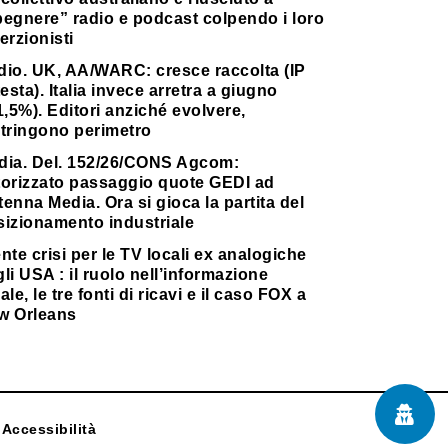
pegnere” radio e podcast colpendo i loro
erzionisti
dio. UK, AA/WARC: cresce raccolta (IP
testa). Italia invece arretra a giugno
1,5%). Editori anziché evolvere,
stringono perimetro
dia. Del. 152/26/CONS Agcom:
torizzato passaggio quote GEDI ad
enna Media. Ora si gioca la partita del
sizionamento industriale
nte crisi per le TV locali ex analogiche
li USA : il ruolo nell’informazione
ale, le tre fonti di ricavi e il caso FOX a
w Orleans
Accessibilità