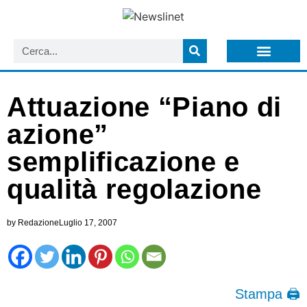
LISTA NEWSLETTER E CIRCOLARI SIT
ARCHIVIO S.I.T.
Attuazione “Piano di
azione”
semplificazione e
qualità regolazione
by
Redazione
Luglio 17, 2007
Stampa 🖨