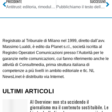
PRECEDENTE
SUCCESSIVO
Antitrust: editoria, rimodulare sistema di provvidenze pubbliche troppo eterogeneo, modificare benefici postali, ridurre barriere a nuove iniziative editoriali. Le tre modifiche necessarie per rafforzare garanzia del pluralismo dell’informazione
Pubblichiamo il testo della sentenza 25138/2007 della Cassazione che ha assolto Vittorio Feltri: è una sentenza che segna una svolta radicale nella storia giudiziaria del nostro Paese
Registrato al Tribunale di Milano nel 1999, diretto dall’avv.
Massimo Lualdi, è edito da Planet s.r.l., società iscritta al
Registro Operatori Comunicazioni presso l’Autorità per le
garanzie nelle comunicazioni, cui fanno riferimento anche le
attività di Consultmedia, prima struttura italiana di
competenze a più livelli in ambito editoriale e tlc. NL
NewsLinet è distribuito via Internet.
ULTIMI ARTICOLI
AI Overview: non sta uccidendo il
giornalismo ma il contenuto sostituibile. Le