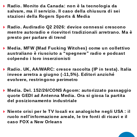
Radio. Monito da Canada: non è la tecnologia da
salvare, ma il servizio. Il caso della chiusura di sei
stazioni della Rogers Sports & Media
Radio. Audiradio Q2 2026: device connessi crescono
mentre autoradio e ricevitori tradizionali arretrano. Ma è
presto per parlare di trend
Media. MFW (Mad Fucking Witches) come un collettivo
australiano è riusciuto a “spegnere” radio e podcast
colpendo i loro inserzionisti
Radio. UK, AA/WARC: cresce raccolta (IP in testa). Italia
invece arretra a giugno (-11,5%). Editori anziché
evolvere, restringono perimetro
Media. Del. 152/26/CONS Agcom: autorizzato passaggio
quote GEDI ad Antenna Media. Ora si gioca la partita
del posizionamento industriale
Niente crisi per le TV locali ex analogiche negli USA : il
ruolo nell’informazione areale, le tre fonti di ricavi e il
caso FOX a New Orleans