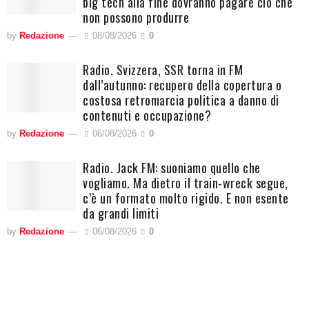
big tech alla fine dovranno pagare ciò che
non possono produrre
by
Redazione
08/08/2026
0
Radio. Svizzera, SSR torna in FM
dall’autunno: recupero della copertura o
costosa retromarcia politica a danno di
contenuti e occupazione?
by
Redazione
06/08/2026
0
Radio. Jack FM: suoniamo quello che
vogliamo. Ma dietro il train-wreck segue,
c’è un formato molto rigido. E non esente
da grandi limiti
by
Redazione
06/08/2026
0