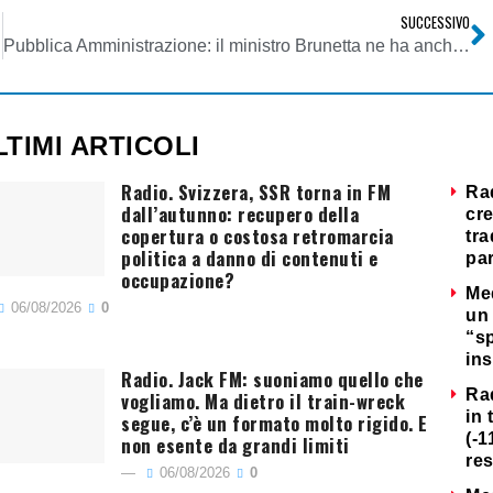
SUCCESSIVO
Pubblica Amministrazione: il ministro Brunetta ne ha anche per Facebook negli uffici pubblici
LTIMI ARTICOLI
Radio. Svizzera, SSR torna in FM
Ra
dall’autunno: recupero della
cre
copertura o costosa retromarcia
tra
politica a danno di contenuti e
par
occupazione?
Me
06/08/2026
0
un 
“s
ins
Radio. Jack FM: suoniamo quello che
Ra
vogliamo. Ma dietro il train-wreck
in 
segue, c’è un formato molto rigido. E
(-1
non esente da grandi limiti
re
06/08/2026
0