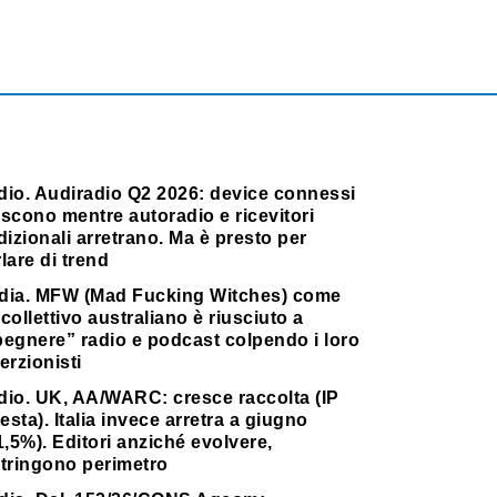
dio. Audiradio Q2 2026: device connessi
scono mentre autoradio e ricevitori
dizionali arretrano. Ma è presto per
lare di trend
dia. MFW (Mad Fucking Witches) come
collettivo australiano è riusciuto a
pegnere” radio e podcast colpendo i loro
erzionisti
dio. UK, AA/WARC: cresce raccolta (IP
testa). Italia invece arretra a giugno
1,5%). Editori anziché evolvere,
stringono perimetro