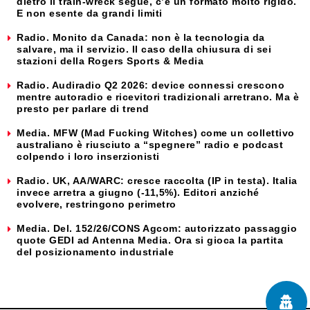
dietro il train-wreck segue, c’è un formato molto rigido.
E non esente da grandi limiti
Radio. Monito da Canada: non è la tecnologia da
salvare, ma il servizio. Il caso della chiusura di sei
stazioni della Rogers Sports & Media
Radio. Audiradio Q2 2026: device connessi crescono
mentre autoradio e ricevitori tradizionali arretrano. Ma è
presto per parlare di trend
Media. MFW (Mad Fucking Witches) come un collettivo
australiano è riusciuto a “spegnere” radio e podcast
colpendo i loro inserzionisti
Radio. UK, AA/WARC: cresce raccolta (IP in testa). Italia
invece arretra a giugno (-11,5%). Editori anziché
evolvere, restringono perimetro
Media. Del. 152/26/CONS Agcom: autorizzato passaggio
quote GEDI ad Antenna Media. Ora si gioca la partita
del posizionamento industriale