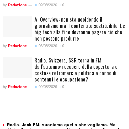
by
Redazione
09/08/2026
0
AI Overview: non sta uccidendo il
giornalismo ma il contenuto sostituibile. Le
big tech alla fine dovranno pagare ciò che
non possono produrre
by
Redazione
08/08/2026
0
Radio. Svizzera, SSR torna in FM
dall’autunno: recupero della copertura o
costosa retromarcia politica a danno di
contenuti e occupazione?
by
Redazione
09/08/2026
0
Radio. Jack FM: suoniamo quello che vogliamo. Ma