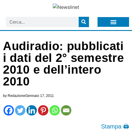
LISTA NEWSLETTER E CIRCOLARI SIT
ARCHIVIO S.I.T.
Audiradio: pubblicati
i dati del 2° semestre
2010 e dell’intero
2010
by
Redazione
Gennaio 17, 2011
Stampa 🖨